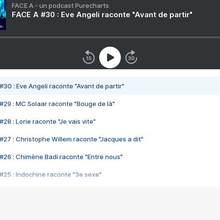
FACE A - un podcast Purecharts
FACE A #30 : Eve Angeli raconte "Avant de partir"
#30 : Eve Angeli raconte "Avant de partir"
#29 : MC Solaar raconte "Bouge de là"
28 : Lorie raconte "Je vais vite"
#27 : Christophe Willem raconte "Jacques a dit"
#26 : Chimène Badi raconte "Entre nous"
#25 : Indochine raconte "3e sexe"
#24 : Zaho raconte "C'est chelou"
#23 : Patrick Bruel raconte "Au café des délices"