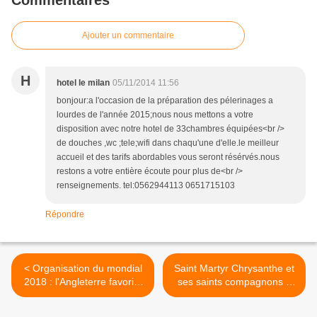
Commentaires
Ajouter un commentaire
H
hotel le milan
05/11/2014 11:56
bonjour:a l'occasion de la préparation des pélerinages a
lourdes de l'année 2015;nous nous mettons a votre
disposition avec notre hotel de 33chambres équipées<br />
de douches ,wc ;tele;wifi dans chaqu'une d'elle.le meilleur
accueil et des tarifs abordables vous seront résérvés.nous
restons a votre entière écoute pour plus de<br />
renseignements. tel:0562944113 0651715103
Répondre
< Organisation du mondial
Saint Martyr Chrysanthe et
2018 : l'Angleterre favorite
ses saints compagnons à
(Agences de paris)
Rome >