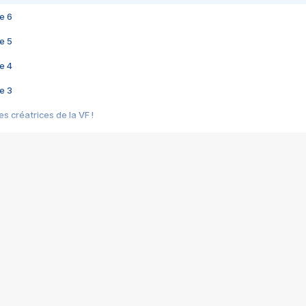
e 6
e 5
e 4
e 3
s créatrices de la VF !
e 2
e 1
e Mektoub My Love arrive enfin ! Rencontre avec Shaïn Boumedine et Sal
i : après Toni en famille
elle réalise le bouleversant Dites lui que je l'aime
ais ! Rencontre autour de Vie privée de Rebecca Zlotowski
 de Marguerite, Grave... Rencontre avec Ella Rumpf