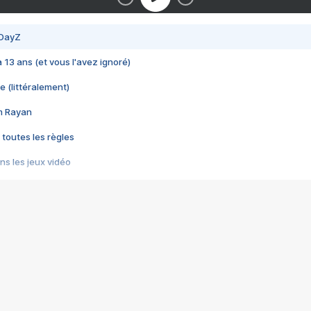
 DayZ
 a 13 ans (et vous l'avez ignoré)
e (littéralement)
im Rayan
 toutes les règles
s les jeux vidéo
us choquant de Rockstar ? - Le scandale BULLY
e plus moche de Steam
du RÊVE tourne au CAUCHEMAR
pendant 8 heures
it… à tort