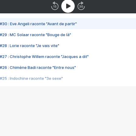
#30 : Eve Angeli raconte "Avant de partir"
#29 : MC Solaar raconte "Bouge de là"
28 : Lorie raconte "Je vais vite"
#27 : Christophe Willem raconte "Jacques a dit"
#26 : Chimène Badi raconte "Entre nous"
#25 : Indochine raconte "3e sexe"
#24 : Zaho raconte "C'est chelou"
#23 : Patrick Bruel raconte "Au café des délices"
#22 : Kyo raconte "Le chemin"
#21 : Nolwenn Leroy raconte "Cassé"
#20 : Patrick Hernandez raconte "Born to be alive"