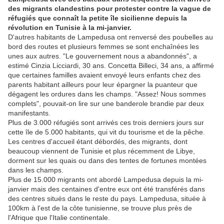
des migrants clandestins pour protester contre la vague de
réfugiés que connaît la petite île sicilienne depuis la
révolution en Tunisie à la mi-janvier.
D'autres habitants de Lampedusa ont renversé des poubelles au
bord des routes et plusieurs femmes se sont enchaînées les
unes aux autres. "Le gouvernement nous a abandonnés", a
estimé Cinzia Licciardi, 30 ans. Concetta Billeci, 34 ans, a affirmé
que certaines familles avaient envoyé leurs enfants chez des
parents habitant ailleurs pour leur épargner la puanteur que
dégagent les ordures dans les champs. "Assez! Nous sommes
complets", pouvait-on lire sur une banderole brandie par deux
manifestants.
Plus de 3.000 réfugiés sont arrivés ces trois derniers jours sur
cette île de 5.000 habitants, qui vit du tourisme et de la pêche.
Les centres d'accueil étant débordés, des migrants, dont
beaucoup viennent de Tunisie et plus récemment de Libye,
dorment sur les quais ou dans des tentes de fortunes montées
dans les champs.
Plus de 15.000 migrants ont abordé Lampedusa depuis la mi-
janvier mais des centaines d'entre eux ont été transférés dans
des centres situés dans le reste du pays. Lampedusa, située à
100km à l'est de la côte tunisienne, se trouve plus près de
l'Afrique que l'Italie continentale.