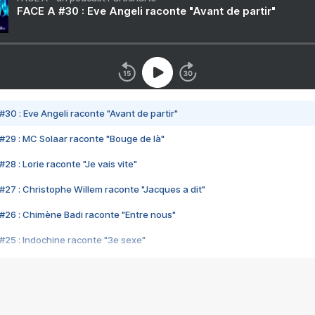
FACE A #30 : Eve Angeli raconte "Avant de partir"
#30 : Eve Angeli raconte "Avant de partir"
#29 : MC Solaar raconte "Bouge de là"
28 : Lorie raconte "Je vais vite"
#27 : Christophe Willem raconte "Jacques a dit"
#26 : Chimène Badi raconte "Entre nous"
#25 : Indochine raconte "3e sexe"
#24 : Zaho raconte "C'est chelou"
#23 : Patrick Bruel raconte "Au café des délices"