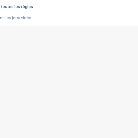
 toutes les règles
s les jeux vidéo
us choquant de Rockstar ? - Le scandale BULLY
e plus moche de Steam
du RÊVE tourne au CAUCHEMAR
pendant 8 heures
it… à tort
umiliés par un jeu vidéo
ire - Final Fantasy 8
ti un empire - Age of Empires
story DOFUS
tard, il crée l'un des pires jeux de tous les temps, MindsEye.