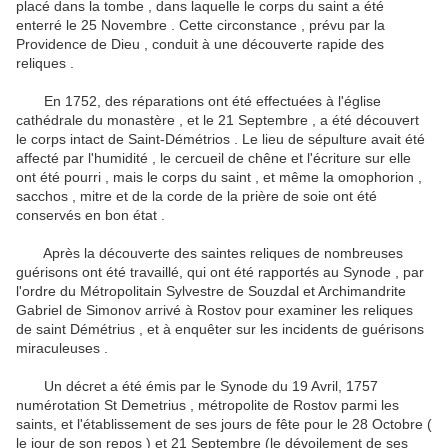
placé dans la tombe , dans laquelle le corps du saint a été
enterré le 25 Novembre .
Cette circonstance , prévu par la
Providence de Dieu , conduit à une découverte rapide des
reliques .
En 1752, des réparations ont été effectuées à l'église
cathédrale du monastère , et le 21 Septembre , a été découvert
le corps intact de Saint-Démétrios .
Le lieu de sépulture avait été
affecté par l'humidité , le cercueil de chêne et l'écriture sur elle
ont été pourri , mais le corps du saint , et même la omophorion ,
sacchos , mitre et de la corde de la prière de soie ont été
conservés en bon état .
Après la découverte des saintes reliques de nombreuses
guérisons ont été travaillé, qui ont été rapportés au Synode , par
l'ordre du Métropolitain Sylvestre de Souzdal et Archimandrite
Gabriel de Simonov arrivé à Rostov pour examiner les reliques
de saint Démétrius , et à enquêter sur les incidents de guérisons
miraculeuses
.
Un décret a été émis par le Synode du 19 Avril, 1757
numérotation St Demetrius , métropolite de Rostov parmi les
saints, et l'établissement de ses jours de fête pour le 28 Octobre (
le jour de son repos ) et 21 Septembre (le dévoilement de ses