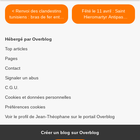
< Renvoi des clandestins
Fêté le 11 avril : Saint
tunisiens : bras de fer entre
Hieromartyr Antipas
la commission de Bruxelles
l'Evêque de Pergame et
et la France
Disciple de Saint John le
Théologien >
Hébergé par Overblog
Top articles
Pages
Contact
Signaler un abus
C.G.U.
Cookies et données personnelles
Préférences cookies
Voir le profil de Jean-Théophane sur le portail Overblog
Créer un blog sur Overblog