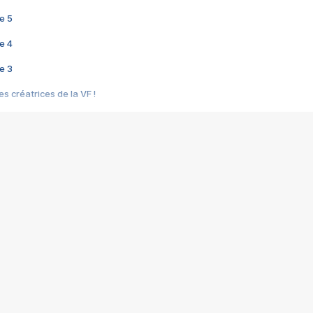
e 5
e 4
e 3
s créatrices de la VF !
e 2
e 1
e Mektoub My Love arrive enfin ! Rencontre avec Shaïn Boumedine et Sal
i : après Toni en famille
elle réalise le bouleversant Dites lui que je l'aime
ais ! Rencontre autour de Vie privée de Rebecca Zlotowski
 de Marguerite, Grave... Rencontre avec Ella Rumpf
 Les Rêveurs, un film intime sur la santé mentale