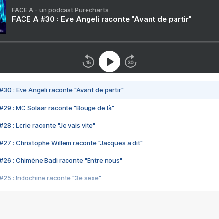
FACE A - un podcast Purecharts
FACE A #30 : Eve Angeli raconte "Avant de partir"
#30 : Eve Angeli raconte "Avant de partir"
#29 : MC Solaar raconte "Bouge de là"
28 : Lorie raconte "Je vais vite"
#27 : Christophe Willem raconte "Jacques a dit"
#26 : Chimène Badi raconte "Entre nous"
#25 : Indochine raconte "3e sexe"
#24 : Zaho raconte "C'est chelou"
#23 : Patrick Bruel raconte "Au café des délices"