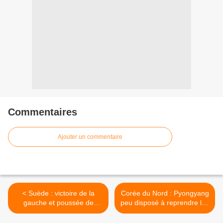
Commentaires
Ajouter un commentaire
< Suède : victoire de la
Corée du Nord : Pyongyang
gauche et poussée de
peu disposé à reprendre les
l'extrême droite aux
négociations à six (Mironov)
législatives
>