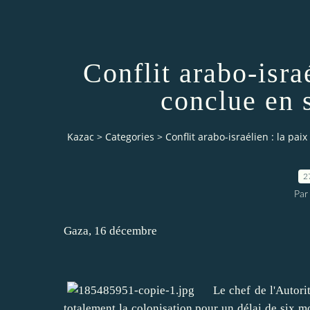
Conflit arabo-israé
conclue en 
Kazac
>
Categories
>
Conflit arabo-israélien : la pai
2
Par
Gaza, 16 décembre
Le chef de l'Autorité
totalement la colonisation pour un délai de six mo