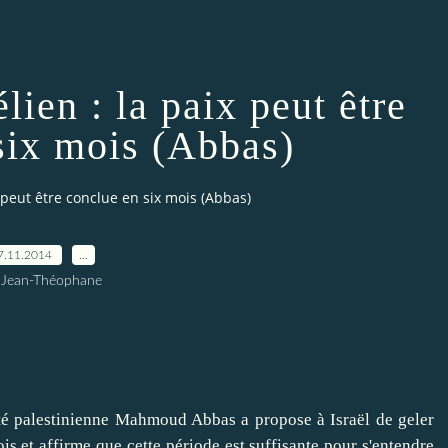
lien : la paix peut être
six mois (Abbas)
x peut être conclue en six mois (Abbas)
7.11.2014
…
 Jean-Théophane
 palestinienne Mahmoud Abbas a propose à Israël de geler
is et affirme que cette période est suffisante pour s'entendre