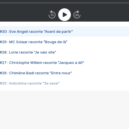
#30 : Eve Angeli raconte "Avant de partir"
#29 : MC Solaar raconte "Bouge de là"
28 : Lorie raconte "Je vais vite"
#27 : Christophe Willem raconte "Jacques a dit"
#26 : Chimène Badi raconte "Entre nous"
#25 : Indochine raconte "3e sexe"
#24 : Zaho raconte "C'est chelou"
#23 : Patrick Bruel raconte "Au café des délices"
#22 : Kyo raconte "Le chemin"
#21 : Nolwenn Leroy raconte "Cassé"