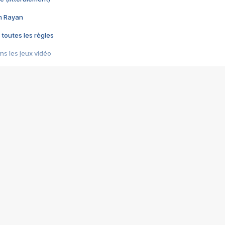
im Rayan
 toutes les règles
s les jeux vidéo
us choquant de Rockstar ? - Le scandale BULLY
e plus moche de Steam
du RÊVE tourne au CAUCHEMAR
pendant 8 heures
it… à tort
umiliés par un jeu vidéo
ire - Final Fantasy 8
ti un empire - Age of Empires
story DOFUS