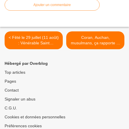
Ajouter un commentaire
< Fêté le 29 juillet (11 août)
Coran, Auchan,
: Vénérable Saint
musulmans, ça rapporte et
Constantin l'Higoumène de
ça rime bien ! >
Kosinsk, Pskov
Hébergé par Overblog
Top articles
Pages
Contact
Signaler un abus
C.G.U.
Cookies et données personnelles
Préférences cookies