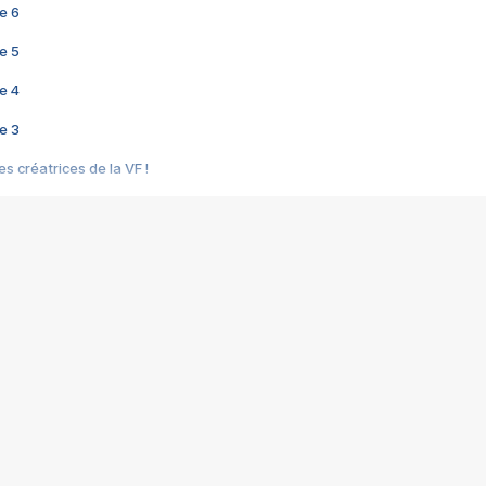
e 6
e 5
e 4
e 3
s créatrices de la VF !
e 2
e 1
e Mektoub My Love arrive enfin ! Rencontre avec Shaïn Boumedine et Sal
i : après Toni en famille
elle réalise le bouleversant Dites lui que je l'aime
ais ! Rencontre autour de Vie privée de Rebecca Zlotowski
 de Marguerite, Grave... Rencontre avec Ella Rumpf
 Les Rêveurs, un film intime sur la santé mentale