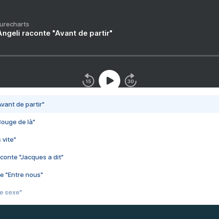
Purecharts
ngeli raconte "Avant de partir"
vant de partir"
Bouge de là"
 vite"
conte "Jacques a dit"
e "Entre nous"
3e sexe"
 chelou"