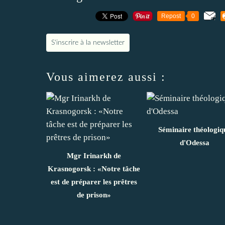
Repost
0
S'inscrire à la newsletter
Vous aimerez aussi :
Séminaire théologiq
d'Odessa
Mgr Irinarkh de
Krasnogorsk : «Notre tâche
est de préparer les prêtres
de prison»