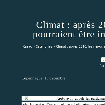
Climat : après 2
pourraient être 
Kazac
>
Categories
>
Climat : après 2010, les négoci
2
Par
Copenhague, 15 décembre
Après avoir appelé les participant
créer les assises d'un nouvel accord climatique, le se