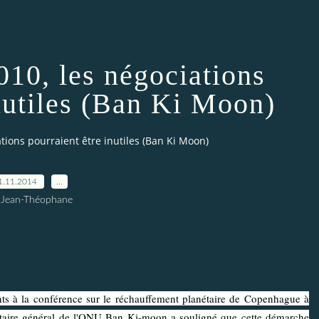
010, les négociations
inutiles (Ban Ki Moon)
ations pourraient être inutiles (Ban Ki Moon)
1.11.2014
…
 Jean-Théophane
s à la conférence sur le réchauffement planétaire de Copenhague à
crétaire général de l'ONU Ban Ki-moon a souligné que cette démarche