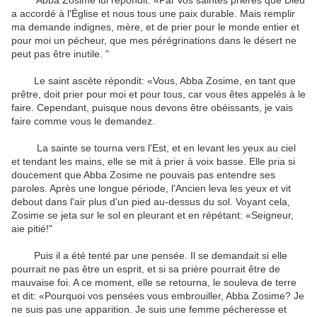
Abba Zosime lui répondit: «Par vos saintes prières que Dieu
a accordé à l'Église et nous tous une paix durable. Mais remplir
ma demande indignes, mère, et de prier pour le monde entier et
pour moi un pécheur, que mes pérégrinations dans le désert ne
peut pas être inutile. "
Le saint ascète répondit: «Vous, Abba Zosime, en tant que
prêtre, doit prier pour moi et pour tous, car vous êtes appelés à le
faire. Cependant, puisque nous devons être obéissants, je vais
faire comme vous le demandez.
La sainte se tourna vers l'Est, et en levant les yeux au ciel
et tendant les mains, elle se mit à prier à voix basse. Elle pria si
doucement que Abba Zosime ne pouvais pas entendre ses
paroles. Après une longue période, l'Ancien leva les yeux et vit
debout dans l'air plus d'un pied au-dessus du sol. Voyant cela,
Zosime se jeta sur le sol en pleurant et en répétant: «Seigneur,
aie pitié!"
Puis il a été tenté par une pensée. Il se demandait si elle
pourrait ne pas être un esprit, et si sa prière pourrait être de
mauvaise foi. A ce moment, elle se retourna, le souleva de terre
et dit: «Pourquoi vos pensées vous embrouiller, Abba Zosime? Je
ne suis pas une apparition. Je suis une femme pécheresse et