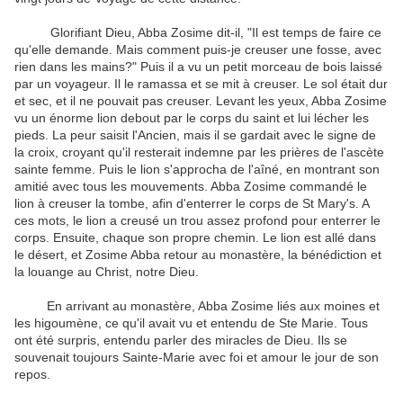
Glorifiant Dieu, Abba Zosime dit-il, "Il est temps de faire ce
qu'elle demande. Mais comment puis-je creuser une fosse, avec
rien dans les mains?" Puis il a vu un petit morceau de bois laissé
par un voyageur. Il le ramassa et se mit à creuser. Le sol était dur
et sec, et il ne pouvait pas creuser. Levant les yeux, Abba Zosime
vu un énorme lion debout par le corps du saint et lui lécher les
pieds. La peur saisit l'Ancien, mais il se gardait avec le signe de
la croix, croyant qu'il resterait indemne par les prières de l'ascète
sainte femme. Puis le lion s'approcha de l'aîné, en montrant son
amitié avec tous les mouvements. Abba Zosime commandé le
lion à creuser la tombe, afin d'enterrer le corps de St Mary's. A
ces mots, le lion a creusé un trou assez profond pour enterrer le
corps. Ensuite, chaque son propre chemin. Le lion est allé dans
le désert, et Zosime Abba retour au monastère, la bénédiction et
la louange au Christ, notre Dieu.
En arrivant au monastère, Abba Zosime liés aux moines et
les higoumène, ce qu'il avait vu et entendu de Ste Marie. Tous
ont été surpris, entendu parler des miracles de Dieu. Ils se
souvenait toujours Sainte-Marie avec foi et amour le jour de son
repos.