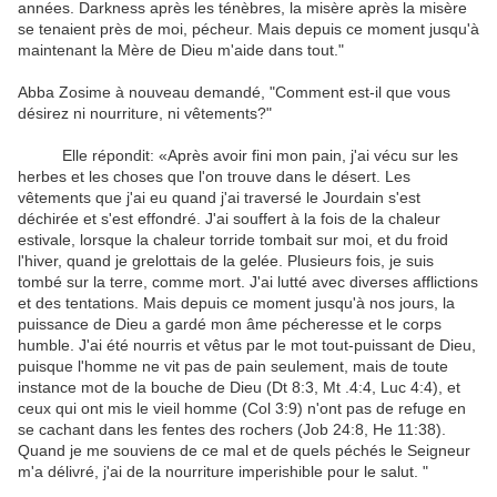
années. Darkness après les ténèbres, la misère après la misère
se tenaient près de moi, pécheur. Mais depuis ce moment jusqu'à
maintenant la Mère de Dieu m'aide dans tout."
Abba Zosime à nouveau demandé, "Comment est-il que vous
désirez ni nourriture, ni vêtements?"
Elle répondit: «Après avoir fini mon pain, j'ai vécu sur les
herbes et les choses que l'on trouve dans le désert. Les
vêtements que j'ai eu quand j'ai traversé le Jourdain s'est
déchirée et s'est effondré. J'ai souffert à la fois de la chaleur
estivale, lorsque la chaleur torride tombait sur moi, et du froid
l'hiver, quand je grelottais de la gelée. Plusieurs fois, je suis
tombé sur la terre, comme mort. J'ai lutté avec diverses afflictions
et des tentations. Mais depuis ce moment jusqu'à nos jours, la
puissance de Dieu a gardé mon âme pécheresse et le corps
humble. J'ai été nourris et vêtus par le mot tout-puissant de Dieu,
puisque l'homme ne vit pas de pain seulement, mais de toute
instance mot de la bouche de Dieu (Dt 8:3, Mt .4:4, Luc 4:4), et
ceux qui ont mis le vieil homme (Col 3:9) n'ont pas de refuge en
se cachant dans les fentes des rochers (Job 24:8, He 11:38).
Quand je me souviens de ce mal et de quels péchés le Seigneur
m'a délivré, j'ai de la nourriture imperishible pour le salut. "