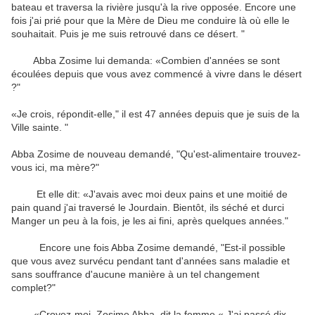
bateau et traversa la rivière jusqu'à la rive opposée. Encore une
fois j'ai prié pour que la Mère de Dieu me conduire là où elle le
souhaitait. Puis je me suis retrouvé dans ce désert. "
Abba Zosime lui demanda: «Combien d'années se sont
écoulées depuis que vous avez commencé à vivre dans le désert
?"
«Je crois, répondit-elle," il est 47 années depuis que je suis de la
Ville sainte. "
Abba Zosime de nouveau demandé, "Qu'est-alimentaire trouvez-
vous ici, ma mère?"
Et elle dit: «J'avais avec moi deux pains et une moitié de
pain quand j'ai traversé le Jourdain. Bientôt, ils séché et durci
Manger un peu à la fois, je les ai fini, après quelques années."
Encore une fois Abba Zosime demandé, "Est-il possible
que vous avez survécu pendant tant d'années sans maladie et
sans souffrance d'aucune manière à un tel changement
complet?"
«Croyez-moi, Zosime Abba, dit la femme,« J'ai passé dix-