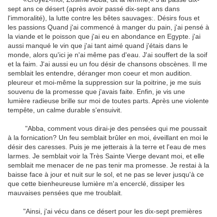
sept ans ce désert (après avoir passé dix-sept ans dans
l'immoralité), la lutte contre les bêtes sauvages:. Désirs fous et
les passions Quand j'ai commencé à manger du pain, j'ai pensé à
la viande et le poisson que j'ai eu en abondance en Egypte. j'ai
aussi manqué le vin que j'ai tant aimé quand j'étais dans le
monde, alors qu'ici je n'ai même pas d'eau. J'ai souffert de la soif
et la faim. J'ai aussi eu un fou désir de chansons obscènes. Il me
semblait les entendre, déranger mon coeur et mon audition.
pleureur et moi-même la suppression sur la poitrine, je me suis
souvenu de la promesse que j'avais faite. Enfin, je vis une
lumière radieuse brille sur moi de toutes parts. Après une violente
tempête, un calme durable s'ensuivit.
"Abba, comment vous dirai-je des pensées qui me poussait
à la fornication? Un feu semblait brûler en moi, éveillant en moi le
désir des caresses. Puis je me jetterais à la terre et l'eau de mes
larmes. Je semblait voir la Très Sainte Vierge devant moi, et elle
semblait me menacer de ne pas tenir ma promesse. Je restai à la
baisse face à jour et nuit sur le sol, et ne pas se lever jusqu'à ce
que cette bienheureuse lumière m'a encerclé, dissiper les
mauvaises pensées que me troublait.
"Ainsi, j'ai vécu dans ce désert pour les dix-sept premières