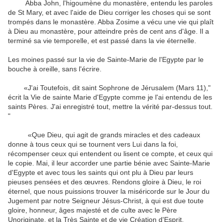
Abba John, l'higoumène du monastère, entendu les paroles
de St Mary, et avec l'aide de Dieu corriger les choses qui se sont
trompés dans le monastère. Abba Zosime a vécu une vie qui plaît
à Dieu au monastère, pour atteindre près de cent ans d'âge. Il a
terminé sa vie temporelle, et est passé dans la vie éternelle.
Les moines passé sur la vie de Sainte-Marie de l'Egypte par le
bouche à oreille, sans l'écrire.
«J'ai Toutefois, dit saint Sophrone de Jérusalem (Mars 11),"
écrit la Vie de sainte Marie d'Egypte comme je l'ai entendu de les
saints Pères. J'ai enregistré tout, mettre la vérité par-dessus tout.
"
«Que Dieu, qui agit de grands miracles et des cadeaux
donne à tous ceux qui se tournent vers Lui dans la foi,
récompenser ceux qui entendent ou lisent ce compte, et ceux qui
le copie. Mai, il leur accorder une partie bénie avec Sainte-Marie
d'Egypte et avec tous les saints qui ont plu à Dieu par leurs
pieuses pensées et des œuvres. Rendons gloire à Dieu, le roi
éternel, que nous puissions trouver la miséricorde sur le Jour du
Jugement par notre Seigneur Jésus-Christ, à qui est due toute
gloire, honneur, âges majesté et de culte avec le Père
Unoriginate, et la Très Sainte et de vie Création d'Esprit,