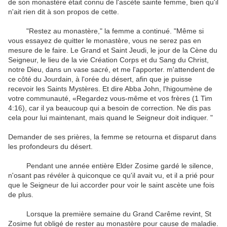
de son monastère était connu de l'ascète sainte femme, bien qu'il
n'ait rien dit à son propos de cette.
"Restez au monastère," la femme a continué. "Même si
vous essayez de quitter le monastère, vous ne serez pas en
mesure de le faire. Le Grand et Saint Jeudi, le jour de la Cène du
Seigneur, le lieu de la vie Création Corps et du Sang du Christ,
notre Dieu, dans un vase sacré, et me l'apporter. m'attendent de
ce côté du Jourdain, à l'orée du désert, afin que je puisse
recevoir les Saints Mystères. Et dire Abba John, l'higoumène de
votre communauté, «Regardez vous-même et vos frères (1 Tim
4:16), car il ya beaucoup qui a besoin de correction. Ne dis pas
cela pour lui maintenant, mais quand le Seigneur doit indiquer. "
Demander de ses prières, la femme se retourna et disparut dans
les profondeurs du désert.
Pendant une année entière Elder Zosime gardé le silence,
n'osant pas révéler à quiconque ce qu'il avait vu, et il a prié pour
que le Seigneur de lui accorder pour voir le saint ascète une fois
de plus.
Lorsque la première semaine du Grand Carême revint, St
Zosime fut obligé de rester au monastère pour cause de maladie.