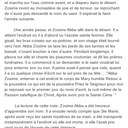
et marcha sur l'eau comme avant, et a disparu dans le désert.
Zosime revint au monastère de joie et de terreur, se reprochant
de n'avoir pas demandé le nom du saint. Il espérait le faire
l'année suivante.
Une année passa, et Zosime Abba allé dans le désert. Il a
atteint l'endroit où il a d'abord vu l'ascète sainte femme. Elle
gisait, les bras croisés sur sa poitrine, et son visage était tourné
vers l'est. Abba Zosime se lava les pieds de ses larmes et les
baisait, n'osant toucher à rien d'autre. Pendant longtemps, il
pleura sur elle et chante les psaumes coutumier, et dit les prières
funéraires. Il a commencé à se demander si le saint voudrait lui
pour enterrer son ou non. A peine avait-il pensé que cela, quand
il a vu quelque chose d'écrit sur le sol près de sa tête:... "Abba
Zosime, enterrer à cet endroit le corps de Mary humble Retour à
la poussière ce qui est de la poussière Priez le Seigneur pour moi
je reposais sur le premier jour du mois d'avril, la nuit même de la
Passion salvifique du Christ, Après avoir pris la Sainte Cène. "
La lecture de cette note, Zosime Abba a été heureux
d'apprendre son nom. Il a ensuite rendu compte que Ste Marie,
après avoir reçu les saints mystères de sa main, a été transporté
instantanément à l'endroit où elle est morte, si elle l'avait pris
vingt jours de Voyage de cette distance.