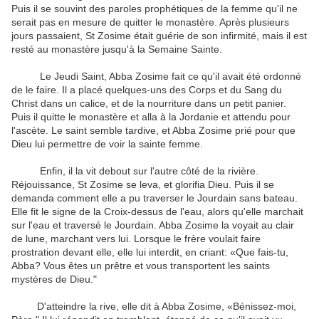
Puis il se souvint des paroles prophétiques de la femme qu'il ne
serait pas en mesure de quitter le monastère. Après plusieurs
jours passaient, St Zosime était guérie de son infirmité, mais il est
resté au monastère jusqu'à la Semaine Sainte.
Le Jeudi Saint, Abba Zosime fait ce qu'il avait été ordonné
de le faire. Il a placé quelques-uns des Corps et du Sang du
Christ dans un calice, et de la nourriture dans un petit panier.
Puis il quitte le monastère et alla à la Jordanie et attendu pour
l'ascète. Le saint semble tardive, et Abba Zosime prié pour que
Dieu lui permettre de voir la sainte femme.
Enfin, il la vit debout sur l'autre côté de la rivière.
Réjouissance, St Zosime se leva, et glorifia Dieu. Puis il se
demanda comment elle a pu traverser le Jourdain sans bateau.
Elle fit le signe de la Croix-dessus de l'eau, alors qu'elle marchait
sur l'eau et traversé le Jourdain. Abba Zosime la voyait au clair
de lune, marchant vers lui. Lorsque le frère voulait faire
prostration devant elle, elle lui interdit, en criant: «Que fais-tu,
Abba? Vous êtes un prêtre et vous transportent les saints
mystères de Dieu."
D'atteindre la rive, elle dit à Abba Zosime, «Bénissez-moi,