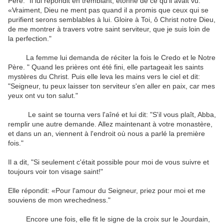
Père." Il lui répondit en tremblant, étonné de ce qu'il avait vu.
«Vraiment, Dieu ne ment pas quand il a promis que ceux qui se
purifient serons semblables à lui. Gloire à Toi, ô Christ notre Dieu,
de me montrer à travers votre saint serviteur, que je suis loin de
la perfection."
La femme lui demanda de réciter la fois le Credo et le Notre
Père. " Quand les prières ont été fini, elle partageait les saints
mystères du Christ. Puis elle leva les mains vers le ciel et dit:
"Seigneur, tu peux laisser ton serviteur s'en aller en paix, car mes
yeux ont vu ton salut."
Le saint se tourna vers l'aîné et lui dit: "S'il vous plaît, Abba,
remplir une autre demande. Allez maintenant à votre monastère,
et dans un an, viennent à l'endroit où nous a parlé la première
fois."
Il a dit, "Si seulement c'était possible pour moi de vous suivre et
toujours voir ton visage saint!"
Elle répondit: «Pour l'amour du Seigneur, priez pour moi et me
souviens de mon wrechedness."
Encore une fois, elle fit le signe de la croix sur le Jourdain,