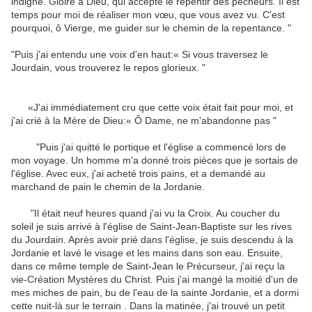
indigne. Gloire à Dieu, qui accepte le repentir des pécheurs. Il est
temps pour moi de réaliser mon vœu, que vous avez vu. C'est
pourquoi, ô Vierge, me guider sur le chemin de la repentance. "
"Puis j'ai entendu une voix d'en haut:« Si vous traversez le
Jourdain, vous trouverez le repos glorieux. "
«J'ai immédiatement cru que cette voix était fait pour moi, et
j'ai crié à la Mère de Dieu:« Ô Dame, ne m'abandonne pas "
"Puis j'ai quitté le portique et l'église a commencé lors de
mon voyage. Un homme m'a donné trois pièces que je sortais de
l'église. Avec eux, j'ai acheté trois pains, et a demandé au
marchand de pain le chemin de la Jordanie.
"Il était neuf heures quand j'ai vu la Croix. Au coucher du
soleil je suis arrivé à l'église de Saint-Jean-Baptiste sur les rives
du Jourdain. Après avoir prié dans l'église, je suis descendu à la
Jordanie et lavé le visage et les mains dans son eau. Ensuite,
dans ce même temple de Saint-Jean le Précurseur, j'ai reçu la
vie-Création Mystères du Christ. Puis j'ai mangé la moitié d'un de
mes miches de pain, bu de l'eau de la sainte Jordanie, et a dormi
cette nuit-là sur le terrain . Dans la matinée, j'ai trouvé un petit