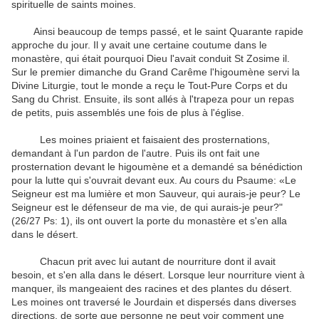
spirituelle de saints moines.
Ainsi beaucoup de temps passé, et le saint Quarante rapide
approche du jour. Il y avait une certaine coutume dans le
monastère, qui était pourquoi Dieu l'avait conduit St Zosime il.
Sur le premier dimanche du Grand Carême l'higoumène servi la
Divine Liturgie, tout le monde a reçu le Tout-Pure Corps et du
Sang du Christ. Ensuite, ils sont allés à l'trapeza pour un repas
de petits, puis assemblés une fois de plus à l'église.
Les moines priaient et faisaient des prosternations,
demandant à l'un pardon de l'autre. Puis ils ont fait une
prosternation devant le higoumène et a demandé sa bénédiction
pour la lutte qui s'ouvrait devant eux. Au cours du Psaume: «Le
Seigneur est ma lumière et mon Sauveur, qui aurais-je peur? Le
Seigneur est le défenseur de ma vie, de qui aurais-je peur?"
(26/27 Ps: 1), ils ont ouvert la porte du monastère et s'en alla
dans le désert.
Chacun prit avec lui autant de nourriture dont il avait
besoin, et s'en alla dans le désert. Lorsque leur nourriture vient à
manquer, ils mangeaient des racines et des plantes du désert.
Les moines ont traversé le Jourdain et dispersés dans diverses
directions, de sorte que personne ne peut voir comment une