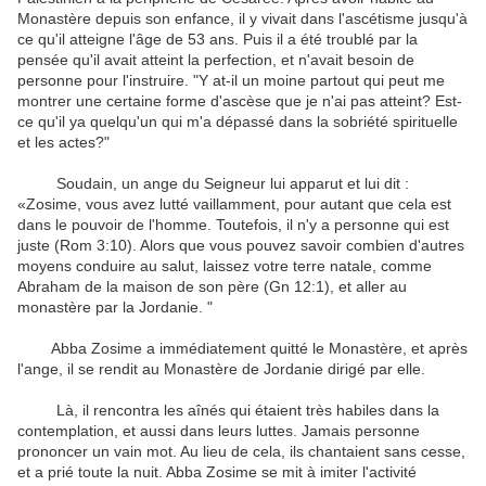
Monastère depuis son enfance, il y vivait dans l'ascétisme jusqu'à
ce qu'il atteigne l'âge de 53 ans. Puis il a été troublé par la
pensée qu'il avait atteint la perfection, et n'avait besoin de
personne pour l'instruire. "Y at-il un moine partout qui peut me
montrer une certaine forme d'ascèse que je n'ai pas atteint? Est-
ce qu'il ya quelqu'un qui m'a dépassé dans la sobriété spirituelle
et les actes?"
Soudain, un ange du Seigneur lui apparut et lui dit :
«Zosime, vous avez lutté vaillamment, pour autant que cela est
dans le pouvoir de l'homme. Toutefois, il n'y a personne qui est
juste (Rom 3:10). Alors que vous pouvez savoir combien d'autres
moyens conduire au salut, laissez votre terre natale, comme
Abraham de la maison de son père (Gn 12:1), et aller au
monastère par la Jordanie. "
Abba Zosime a immédiatement quitté le Monastère, et après
l'ange, il se rendit au Monastère de Jordanie dirigé par elle.
Là, il rencontra les aînés qui étaient très habiles dans la
contemplation, et aussi dans leurs luttes. Jamais personne
prononcer un vain mot. Au lieu de cela, ils chantaient sans cesse,
et a prié toute la nuit. Abba Zosime se mit à imiter l'activité