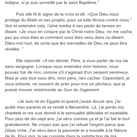
indigne, si je suis surveillé par le saint Baptême."
Puis elle fit le signe de la croix et dit: «Que Dieu nous
protège du Malin et ses projets, pour sa lutte féroce contre nous."
Voir et entendre cela, l'aîné tomba à ses pieds de larmes en
disant: «Je vous en conjure par le Christ notre Dieu, ne me cacha
pas qui vous êtes et comment vous êtes venu dans ce désert.
Dites-moi tout, de sorte que les merveilles de Dieu ne peut être
révélée. "
Elle répondit: «Il me désole, Père, à vous parler de ma vie
sans vergogne. Lorsque vous entendez mon histoire, vous
pouvez fuir de moi, comme s'il s'agissait d'un serpent venimeux.
Mais je vais tout vous dire, mon père, rien cacher. Cependant, je
vous exhorte, ne cessent de prier pour moi un pécheur, que je
puisse trouver miséricorde au Jour du Jugement.
«Je suis né en Egypte et quand j'avais douze ans, j'ai
quitté mes parents et se rendit à Alexandrie. Là, j'ai perdu ma
chasteté et me suis donné à la sensualité débridée et insatiable.
Pour plus de dix-sept ans, j'ai vécu comme ça et je l'ai fait le tout
gratuitement. Ne croyez pas que j'ai refusé l'argent parce que
j'étais riche. J'ai vécu dans la pauvreté et a travaillé à la filature
de lin. Pour moi, la vie consiste dans la satisfaction de ma