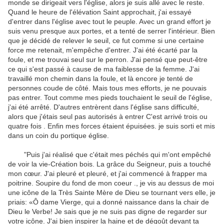
monde se dirigeait vers l'église, alors je suis allé avec le reste.
Quand le heure de l'élévation Saint approchait, j'ai essayé
d'entrer dans l'église avec tout le peuple. Avec un grand effort je
suis venu presque aux portes, et a tenté de serrer l'intérieur. Bien
que je décidé de relever le seuil, ce fut comme si une certaine
force me retenait, m'empêche d'entrer. J'ai été écarté par la
foule, et me trouvai seul sur le perron. J'ai pensé que peut-être
ce qui s'est passé à cause de ma faiblesse de la femme. J'ai
travaillé mon chemin dans la foule, et là encore je tenté de
personnes coude de côté. Mais tous mes efforts, je ne pouvais
pas entrer. Tout comme mes pieds touchaient le seuil de l'église,
j'ai été arrêté. D'autres entrèrent dans l'église sans difficulté,
alors que j'étais seul pas autorisés à entrer C'est arrivé trois ou
quatre fois . Enfin mes forces étaient épuisées. je suis sorti et mis
dans un coin du portique église.
"Puis j'ai réalisé que c'était mes péchés qui m'ont empêché
de voir la vie-Création bois. La grâce du Seigneur, puis a touché
mon cœur. J'ai pleuré et pleuré, et j'ai commencé à frapper ma
poitrine. Soupire du fond de mon coeur ., je vis au dessus de moi
une icône de la Très Sainte Mère de Dieu se tournant vers elle, je
priais: «Ô dame Vierge, qui a donné naissance dans la chair de
Dieu le Verbe! Je sais que je ne suis pas digne de regarder sur
votre icône. J'ai bien inspirer la haine et de dégoût devant ta