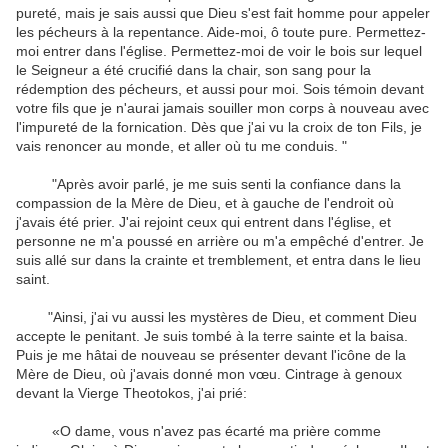
pureté, mais je sais aussi que Dieu s'est fait homme pour appeler
les pécheurs à la repentance. Aide-moi, ô toute pure. Permettez-
moi entrer dans l'église. Permettez-moi de voir le bois sur lequel
le Seigneur a été crucifié dans la chair, son sang pour la
rédemption des pécheurs, et aussi pour moi. Sois témoin devant
votre fils que je n'aurai jamais souiller mon corps à nouveau avec
l'impureté de la fornication. Dès que j'ai vu la croix de ton Fils, je
vais renoncer au monde, et aller où tu me conduis. "
"Après avoir parlé, je me suis senti la confiance dans la
compassion de la Mère de Dieu, et à gauche de l'endroit où
j'avais été prier. J'ai rejoint ceux qui entrent dans l'église, et
personne ne m'a poussé en arrière ou m'a empêché d'entrer. Je
suis allé sur dans la crainte et tremblement, et entra dans le lieu
saint.
"Ainsi, j'ai vu aussi les mystères de Dieu, et comment Dieu
accepte le penitant. Je suis tombé à la terre sainte et la baisa.
Puis je me hâtai de nouveau se présenter devant l'icône de la
Mère de Dieu, où j'avais donné mon vœu. Cintrage à genoux
devant la Vierge Theotokos, j'ai prié:
«O dame, vous n'avez pas écarté ma prière comme