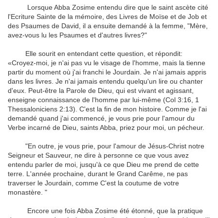
Lorsque Abba Zosime entendu dire que le saint ascète cité
l'Ecriture Sainte de la mémoire, des Livres de Moïse et de Job et
des Psaumes de David, il a ensuite demandé à la femme, "Mère,
avez-vous lu les Psaumes et d'autres livres?"
Elle sourit en entendant cette question, et répondit:
«Croyez-moi, je n'ai pas vu le visage de l'homme, mais la tienne
partir du moment où j'ai franchi le Jourdain. Je n'ai jamais appris
dans les livres. Je n'ai jamais entendu quelqu'un lire ou chanter
d'eux. Peut-être la Parole de Dieu, qui est vivant et agissant,
enseigne connaissance de l'homme par lui-même (Col 3:16, 1
Thessaloniciens 2:13). C'est la fin de mon histoire. Comme je l'ai
demandé quand j'ai commencé, je vous prie pour l'amour du
Verbe incarné de Dieu, saints Abba, priez pour moi, un pécheur.
"En outre, je vous prie, pour l'amour de Jésus-Christ notre
Seigneur et Sauveur, ne dire à personne ce que vous avez
entendu parler de moi, jusqu'à ce que Dieu me prend de cette
terre. L'année prochaine, durant le Grand Carême, ne pas
traverser le Jourdain, comme C'est la coutume de votre
monastère. "
Encore une fois Abba Zosime été étonné, que la pratique