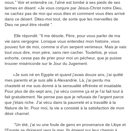
nous
."
Voir et entendre
ce
,
l'aîné
est tombé à ses
pieds de ses
larmes
en disant:
«Je
vous
conjure
par Jésus-Christ
notre Dieu
,
ne
cachez
pas de moi
qui vous êtes et
comment vous êtes arrivé
dans ce désert
.
Dites-moi tout
,
de sorte que les
merveilles de
Dieu
ne peut être révélé
"
.
Elle répondit: "
Il
me désole
,
Père
,
pour
vous parler de
ma
vie
sans vergogne
.
Lorsque vous entendez
mon histoire
, vous
pouvez
fuir
de moi
,
comme si d'un
serpent venimeux
.
Mais je
vais
tout vous dire
, mon père,
sans rien cacher
.
Toutefois
,
je vous
exhorte
,
cesse pas
de prier pour moi
un pécheur
,
que je puisse
trouver
miséricorde
sur
le Jour du Jugement
.
«Je suis né
en Egypte
et
quand j'avais
douze ans,
j'ai quitté
mes parents
et je suis allé
à Alexandrie
.
Là, j'ai
perdu
ma
chasteté
et
me suis donné
à la sensualité
effrénée
et
insatiable
.
Pour plus
de dix-sept
ans, j'ai vécu
comme ça et je
l'ai fait tout
à
fait gratuitement.
Ne
pense pas
que je refusais
de l'argent
parce
que j'étais
riche
.
J'ai vécu
dans la pauvreté
et a travaillé
à
la
filature
de lin
.
Pour
moi, la vie
a consisté à
la satisfaction
de
mon
désir
charnel
.
"
Un été, j'ai
vu
une foule de gens
en provenance de Libye
et
l'Egypte
se dirigeant vers
la mer
.
Ils
étaient sur leur chemin
à