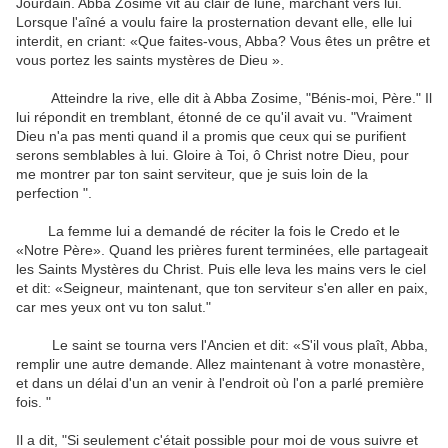
Jourdain
.
Abba
Zosime
vit
au clair de lune
, marchant
vers lui
.
Lorsque
l'aîné
a voulu faire
la prosternation
devant elle, elle
lui
interdit
, en criant:
«
Que faites-vous,
Abba
?
Vous êtes
un prêtre
et
vous portez
les
saints mystères
de Dieu »
.
Atteindre la rive
, elle dit à
Abba
Zosime
,
"
Bénis-moi,
Père
."
Il
lui répondit
en tremblant
,
étonné de ce qu'il
avait vu
.
"
Vraiment
Dieu
n'a pas menti
quand il a promis
que
ceux qui se purifient
serons semblables à lui
.
Gloire à Toi
, ô Christ
notre Dieu
,
pour
me montrer
par
ton saint serviteur
,
que je suis loin
de la
perfection
"
.
La femme
lui a demandé de
réciter
la fois
le Credo
et
le
«Notre Père
».
Quand
les
prières furent
terminées,
elle
partageait
les
Saints Mystères
du Christ
.
Puis elle
leva les mains
vers le ciel
et
dit: «Seigneur
,
maintenant, que
ton serviteur
s'en aller en paix
,
car mes yeux
ont vu ton
salut
."
Le saint
se tourna vers
l'Ancien
et
dit: «
S'il vous plaît,
Abba
,
remplir
une autre demande
.
Allez maintenant
à votre
monastère
,
et
dans
un délai d'un
an
venir à l'endroit
où l'on
a parlé
première
fois
.
"
Il a dit
,
"
Si seulement c'était
possible
pour moi de
vous suivre
et