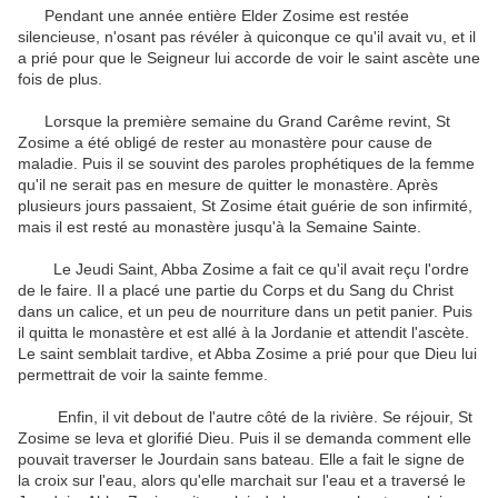
Pendant une année entière
Elder
Zosime
est restée
silencieuse
,
n'osant pas
révéler à quiconque
ce qu'il avait vu
,
et
il
a prié pour que
le Seigneur
lui accorde
de voir
le saint
ascète
une
fois de plus
.
Lorsque
la première semaine
du Grand Carême
revint,
St
Zosime
a été
obligé de rester
au monastère
pour cause de
maladie
.
Puis il se souvint
des paroles prophétiques
de la femme
qu'il
ne serait pas
en mesure de
quitter le monastère
.
Après
plusieurs
jours passaient
,
St
Zosime
était guérie de
son infirmité
,
mais
il est resté
au monastère
jusqu'à
la Semaine Sainte
.
Le Jeudi Saint
,
Abba
Zosime
a fait ce qu'il
avait reçu l'ordre
de le faire
.
Il a placé
une partie du
Corps et du Sang
du Christ
dans un calice
,
et
un peu de nourriture
dans un petit panier
.
Puis
il
quitta le monastère
et
est allé à la
Jordanie
et attendit
l'ascète
.
Le saint
semblait
tardive
,
et
Abba
Zosime
a prié pour que
Dieu
lui
permettrait de
voir
la
sainte femme
.
Enfin
,
il
vit debout
de l'autre côté
de la rivière
.
Se réjouir
,
St
Zosime
se leva et
glorifié
Dieu
.
Puis il se demanda
comment elle
pouvait
traverser le Jourdain
sans bateau
.
Elle a fait le
signe de
la croix
sur l'eau
,
alors
qu'elle marchait
sur ​​l'eau
et
a traversé
le