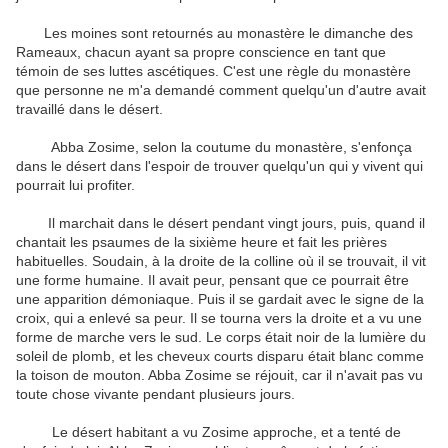
Les moines
sont retournés
au monastère
le dimanche des
Rameaux
,
chacun ayant
sa propre conscience
en tant que
témoin
de ses
luttes
ascétiques
.
C'est une règle
du monastère
que
personne ne m'a demandé
comment
quelqu'un d'autre avait
travaillé
dans le désert
.
Abba
Zosime
,
selon la coutume
du monastère
,
s'enfonça
dans
le désert
dans l'espoir de
trouver
quelqu'un qui y vivent
qui
pourrait
lui
profiter
.
Il marchait
dans le désert
pendant vingt
jours, puis
,
quand il
chantait
les psaumes
de la sixième
heure
et
fait
les prières
habituelles
.
Soudain
,
à la droite de
la colline
où il se trouvait
, il vit
une
forme humaine
.
Il avait peur
, pensant que
ce pourrait être
une
apparition
démoniaque
.
Puis il se
gardait
avec le
signe de la
croix
,
qui a enlevé
sa peur
.
Il se tourna vers
la
droite et a vu
une
forme
de marche
vers le sud
.
Le corps
était noir
de
la lumière du
soleil
de plomb,
et
les cheveux courts
disparu
était blanc
comme
la toison
de mouton
.
Abba
Zosime
se réjouit
,
car il
n'avait pas vu
toute chose vivante
pendant plusieurs jours.
Le
désert
habitant
a vu
Zosime
approche
,
et
a tenté de