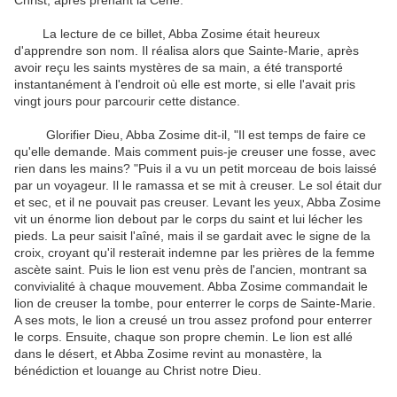
Christ
,
après
prenant la
Cène
.
"
La lecture de ce
billet
,
Abba
Zosime
était
heureux
d'apprendre
son nom
.
Il
réalisa alors que
Sainte-Marie,
après
avoir reçu
les
saints mystères
de sa main
,
a été transporté
instantanément
à l'endroit où
elle est morte
,
si elle
l'avait pris
vingt jours pour
parcourir cette distance
.
Glorifier
Dieu
,
Abba
Zosime
dit-il
,
"
Il est temps de
faire
ce
qu'elle demande
.
Mais
comment puis-je
creuser une fosse
,
avec
rien dans les mains
?
"
Puis il a vu
un
petit morceau de bois
laissé
par
un voyageur
.
Il le ramassa
et
se mit à creuser
.
Le
sol était dur
et
sec
,
et
il ne pouvait pas
creuser
.
Levant les yeux,
Abba
Zosime
vit
un
énorme lion
debout
par
le corps du
saint
et
lui lécher les
pieds
.
La peur
saisit
l'aîné
,
mais il se
gardait
avec le
signe de la
croix
, croyant
qu'il resterait
indemne
par les prières de
la femme
ascète
saint
.
Puis le lion
est venu près de
l'ancien,
montrant
sa
convivialité
à chaque mouvement
.
Abba
Zosime
commandait le
lion
de creuser
la tombe
,
pour enterrer
le corps de
Sainte-Marie.
A ses
mots
, le lion
a creusé un
trou assez profond pour
enterrer
le corps
.
Ensuite, chaque
son propre chemin
.
Le lion
est allé
dans le désert
,
et
Abba
Zosime
revint
au monastère
,
la
bénédiction
et
louange au Christ
notre Dieu
.