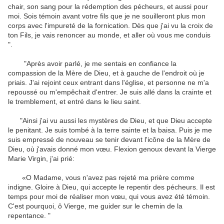
chair
,
son sang
pour la rédemption
des pécheurs
,
et
aussi pour
moi
.
Sois témoin
avant
votre fils
que je ne
souilleront plus
mon
corps avec
l'impureté
de la fornication
.
Dès que
j'ai vu
la croix de
ton Fils
, je
vais
renoncer au monde
,
et
aller où vous
me conduis
"
.
"
Après avoir
parlé
, je me sentais
en
confiance
la
compassion
de la Mère de
Dieu
,
et à gauche
de l'endroit où
je
priais
.
J'ai rejoint
ceux
entrant dans l'église
,
et personne ne m'a
repoussé
ou
m'empêchait
d'entrer.
Je suis allé
dans
la crainte
et
le tremblement
,
et
entré dans le
lieu saint
.
"
Ainsi
j'ai vu aussi
les
mystères de Dieu
,
et
que Dieu
accepte
le
penitant
.
Je suis tombé
à
la
terre sainte
et la baisa.
Puis
je me
suis empressé
de nouveau
se tenir devant
l'icône
de la Mère de
Dieu
,
où j'avais
donné
mon vœu
.
Flexion
genoux devant
la Vierge
Marie
Virgin
, j'ai prié:
«
O
Madame
, vous n'avez pas
rejeté
ma prière
comme
indigne
.
Gloire à
Dieu, qui
accepte le repentir
des pécheurs
.
Il est
temps
pour moi de
réaliser mon
vœu
,
qui
vous avez été témoin
.
C'est pourquoi, ô
Vierge,
me guider
sur le chemin
de la
repentance
.
"