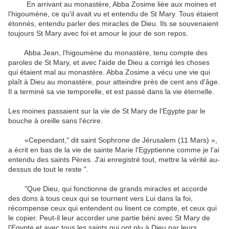
En arrivant au
monastère
,
Abba
Zosime
liée
aux moines
et
l'higoumène
,
ce qu'il avait
vu et entendu
de St
Mary
.
Tous étaient
étonnés
,
entendu parler des
miracles de Dieu
.
Ils
se souvenaient
toujours
St
Mary
avec foi et amour
le jour de
son repos
.
Abba
Jean
,
l'
higoumène
du monastère
,
tenu compte des
paroles de
St Mary
,
et
avec l'aide
de Dieu
a corrigé les
choses
qui étaient
mal
au monastère
.
Abba
Zosime
a vécu une vie
qui
plaît à Dieu
au monastère
, pour atteindre
près de cent ans
d'âge.
Il
a terminé
sa vie
temporelle
,
et est passé dans
la vie éternelle
.
Les moines
passaient
sur ​​la vie de
St
Mary
de l'Egypte par
le
bouche à oreille
sans
l'écrire.
«C
ependant,
"
dit saint
Sophrone
de Jérusalem
(11
Mars
)
»,
a écrit
en bas de la
vie
de
sainte Marie l'Egyptienne
comme
je l'ai
entendu
des
saints Pères
.
J'ai enregistré
tout
,
mettre
la vérité
au-
dessus de
tout le reste
"
.
"
Que Dieu,
qui
fonctionne
de grands miracles
et
accorde
des dons
à tous ceux qui
se tournent vers Lui
dans la foi
,
récompense ceux qui
entendent ou lisent
ce compte
,
et
ceux qui
le copier
.
Peut
-il
leur accorder
une partie
béni
avec
St
Mary
de
l'Egypte
et
avec tous les saints
qui ont
plu à
Dieu
par
leurs