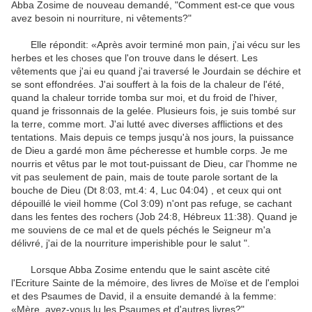
Abba
Zosime
de nouveau
demandé
,
"
Comment
est
-ce que
vous
avez besoin
ni nourriture
,
ni
vêtements
?"
Elle répondit: «
Après avoir terminé
mon pain
, j'ai vécu
sur les
herbes et
les
choses que l'on
trouve
dans le désert
.
Les
vêtements
que j'ai eu quand
j'ai traversé
le Jourdain
se déchire
et
se sont effondrées
.
J'ai souffert
à la fois
de la
chaleur de l'été
,
quand
la chaleur torride
tomba sur moi
,
et
du
froid de l'hiver
,
quand je
frissonnais
de la gelée
.
Plusieurs fois,
je suis tombé
sur
la terre
,
comme mort
.
J'ai lutté avec
diverses
afflictions
et des
tentations
.
Mais depuis ce
temps
jusqu'à nos jours
,
la puissance
de Dieu
a
gardé
mon
âme pécheresse
et
humble
corps
.
Je me
nourris et vêtus
par le mot
tout-puissant
de Dieu
,
car
l'homme ne
vit
pas seulement de pain
,
mais de toute parole
sortant de la
bouche
de Dieu
(Dt
8:03
,
mt.4
:
4
,
Luc
04:04
)
,
et
ceux qui ont
dépouillé le vieil
homme
(
Col
3:09
)
n'ont pas
refuge
,
se
cachant
dans les
fentes des rochers
(Job
24:8
,
Hébreux
11:38
).
Quand je
me souviens
de ce
mal
et
de
quels péchés
le Seigneur m'a
délivré
,
j'ai de la nourriture
imperishible
pour le salut
"
.
Lorsque
Abba
Zosime
entendu
que le saint
ascète
cité
l'Ecriture Sainte
de la mémoire
,
des
livres de Moïse
et
de l'emploi
et
des Psaumes
de
David
, il a ensuite
demandé à la
femme
:
«Mère,
avez-vous lu
les Psaumes
et d'autres livres
?"