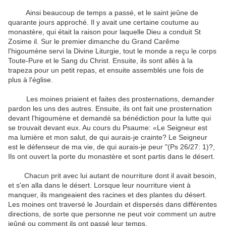
Ainsi
beaucoup de temps
a passé, et
le saint
jeûne de
quarante jours
approché
.
Il y avait une
certaine coutume
au
monastère
,
qui était
la raison pour laquelle
Dieu
a conduit
St
Zosime
il
.
Sur
le premier dimanche
du Grand Carême
l'higoumène
servi
la Divine Liturgie
, tout le monde
a reçu le
corps
Toute-Pure
et le Sang du
Christ
.
Ensuite
,
ils sont allés à
la
trapeza
pour un petit
repas
,
et
ensuite assemblés
une fois de
plus
à l'église
.
Les moines
priaient
et
faites
des prosternations
,
demander
pardon
les uns des autres
.
Ensuite,
ils ont fait une
prosternation
devant
l'higoumène
et
demandé
sa bénédiction
pour
la lutte
qui
se trouvait
devant eux.
Au cours
du Psaume
: «Le Seigneur
est
ma lumière et
mon salut
,
de qui aurais-
je crainte?
Le Seigneur
est
le défenseur
de ma vie
,
de
qui aurais-je
peur
"
(Ps
26/27
:
1
)?,
Ils ont ouvert la
porte du monastère
et
sont partis
dans le désert
.
Chacun prit
avec lui
autant de nourriture
dont il avait besoin
,
et s'en alla
dans le désert
.
Lorsque
leur nourriture
vient à
manquer,
ils mangeaient
des racines et des
plantes du désert
.
Les moines
ont traversé
le Jourdain
et
dispersés
dans différentes
directions
, de sorte que
personne ne
peut
voir
comment un autre
jeûné
ou
comment ils ont passé
leur temps
.