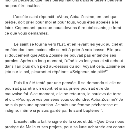
moi
un pécheur
,
que
mes pérégrinations
dans le désert
peuvent
ne pas être
inutiles
.
"
L'ascète
saint
répondit: «
Vous,
Abba
Zosime
,
en tant que
prêtre
,
doit
prier pour moi et
pour tous,
vous êtes appelés à
le
faire.
Cependant, puisque nous
devons
être obéissants
, je
ferai
ce que
vous demandez
.
Le saint
se tourna vers
l'Est
,
et
en levant les yeux
au ciel
et
en étendant
ses mains, elle
se mit à prier
à voix basse
.
Elle pria
si doucement que
Abba
Zosime
ne pouvait pas entendre
ses
paroles
.
Après un long moment
,
l'aîné
leva les yeux et
vit debout
dans l'air
plus d'un pied
au-dessus du
sol.
Voyant cela,
Zosime
se
jeta
sur le sol,
pleurant
et
répétant
: «Seigneur,
aie pitié
!"
Puis il
a été tenté par
une pensée
.
Il se demanda si
elle ne
pourrait pas
être
un esprit
,
et
si
sa prière
pourrait
être de
mauvaise foi
.
A ce moment,
elle se retourna
,
le souleva
de terre
et
dit: «
Pourquoi vos
pensées
vous confondre
,
Abba
Zosime
?
Je
ne suis pas
une apparition
.
Je suis
une
femme pécheresse
et
indigne
, même si je
suis gardé
par
le saint baptême
"
.
Ensuite,
elle a fait le
signe de la croix
et
dit: «
Que Dieu
nous
protège de
Malin et
ses projets
,
pour
sa lutte
acharnée
est
contre