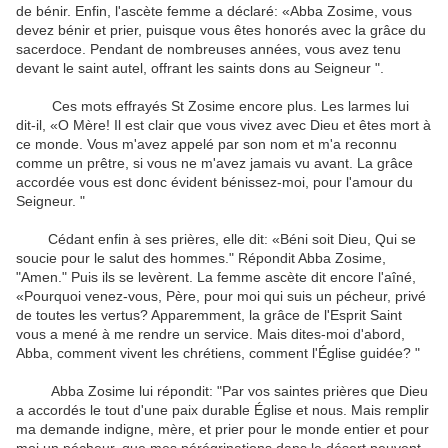
de bénir
.
Enfin
,
l'ascète
femme
a déclaré: «
Abba
Zosime
, vous
devez
bénir
et
prier
,
puisque vous
êtes honorés
avec la grâce
du
sacerdoce
.
Pendant de nombreuses
années, vous avez
tenu
devant
le saint
autel
,
offrant
les
saints dons
au Seigneur
"
.
Ces
mots
effrayés
St
Zosime
encore plus
.
Les larmes
lui
dit-il
,
«
O
Mère
!
Il est clair que
vous vivez
avec Dieu
et
êtes mort
à
ce monde
.
Vous m'avez
appelé par son nom
et m'a
reconnu
comme un
prêtre
,
si vous
ne m'avez jamais
vu
avant
.
La grâce
accordée
vous est
donc évident
bénissez-moi
, pour l'amour
du
Seigneur
.
"
Cédant
enfin
à
ses prières
,
elle dit: «
Béni soit
Dieu
,
Qui se
soucie
pour
le salut des hommes
."
Répondit
Abba
Zosime
,
"
Amen."
Puis ils
se levèrent
.
La femme
ascète
dit encore
l'aîné
,
«
Pourquoi venez-vous,
Père
,
pour
moi qui
suis
un pécheur
, privé
de
toutes les vertus
?
Apparemment
,
la grâce
de l'Esprit Saint
vous a mené
à
me
rendre un service
.
Mais dites-moi
d'abord
,
Abba
, comment
vivent les
chrétiens
, comment
l'Église
guidée
?
"
Abba
Zosime
lui répondit:
"
Par vos
saintes prières
que Dieu
a
accordés
le
tout
d'une paix durable
Église
et
nous
.
Mais
remplir
ma demande
indigne
,
mère
,
et
prier
pour le monde entier
et
pour