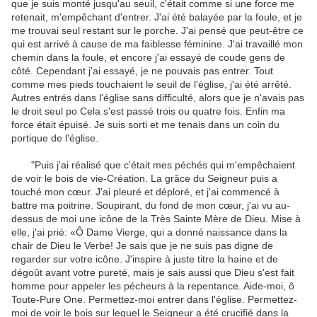
que
je suis monté
jusqu'au seuil
, c'était comme
si une force
me
retenait
,
m'empêchant
d'entrer.
J'ai été
balayée par
la foule
,
et je
me trouvai
seul restant sur
le porche
.
J'ai pensé
que peut-être
ce
qui est arrivé
à cause de
ma faiblesse
féminine
.
J'ai travaillé
mon
chemin dans
la foule
,
et encore
j'ai essayé de
coude
gens
de
côté
.
Cependant
j'ai essayé
, je
ne pouvais pas entrer
.
Tout
comme
mes
pieds touchaient
le seuil
de l'église
,
j'ai été arrêté
.
Autres
entrés dans l'église
sans difficulté
,
alors que je
n'avais pas
le droit
seul
po Cela
s'est passé
trois ou quatre fois
.
Enfin
ma
force
était épuisé
.
Je
suis sorti
et
me tenais dans
un coin
du
portique
de l'église.
"
Puis j'ai réalisé que
c'était
mes péchés
qui m'empêchaient
de voir le
bois
de vie
-
Création.
La
grâce du Seigneur
puis
a
touché mon cœur
.
J'ai pleuré
et
déploré
,
et j'ai commencé à
battre
ma poitrine
.
Soupirant
, du fond de
mon cœur
,
j'ai vu
au-
dessus de
moi
une icône
de la Très Sainte
Mère de Dieu
.
Mise
à
elle,
j'ai prié
: «Ô
Dame
Vierge
,
qui a donné naissance
dans la
chair
de
Dieu le Verbe
!
Je sais que je
ne suis pas digne
de
regarder
sur
votre icône
.
J'inspire
à juste titre
la haine
et de
dégoût
avant votre
pureté
,
mais je sais aussi
que Dieu
s'est fait
homme
pour
appeler les pécheurs
à la repentance
.
Aide-moi
, ô
Toute-Pure
One.
Permettez-moi
entrer dans l'église
.
Permettez-
moi
de voir
le
bois
sur lequel le
Seigneur a été crucifié
dans la