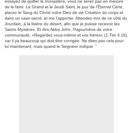
essayez
de quitter le monastère
,
vous ne serez pas
en mesure
de le faire
.
Le
Grand et
le Jeudi Saint
,
le jour de
l'
Éternel
Cène
,
placez le
Sang du Christ
notre Dieu
de vie
Création
du corps
et
dans un
vase sacré
,
et
me l'apporter
.
Attendez
-moi
de ce côté
du
Jourdain
, à la lisière
du désert
,
afin que je puisse
recevoir les
Saints Mystères
.
Et
dire
Abba
John
,
l'higoumène
de votre
communauté
,
«Regardez
vous-même et
vos
frères
» (
1
Tim
4:16
),
car il ya beaucoup
qui
doit être corrigée
.
Ne dites pas
cela pour
lui
maintenant
,
mais
quand le Seigneur
indique
.
"