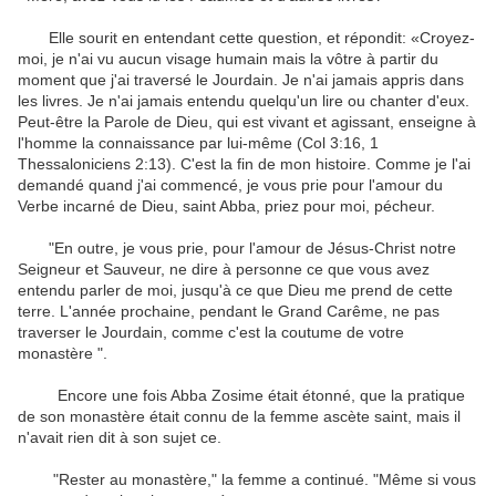
Elle sourit
en entendant
cette question
,
et
répondit: «
Croyez-
moi, je n'ai
vu
aucun visage humain
mais la vôtre
à partir du
moment
que
j'ai traversé
le Jourdain
.
Je n'ai jamais appris
dans
les livres.
Je
n'ai jamais entendu quelqu'un
lire
ou
chanter
d'eux
.
Peut-être
la Parole de Dieu
,
qui
est vivant
et
agissant
,
enseigne à
l'homme
la connaissance
par
lui-même (
Col
3:16
,
1
Thessaloniciens
2:13
).
C'est la fin
de mon histoire
.
Comme je l'ai
demandé quand
j'ai commencé
, je vous prie
pour l'amour
du
Verbe incarné
de Dieu
, saint
Abba
, priez pour
moi, pécheur
.
"
En outre, je vous prie,
pour l'amour
de Jésus-Christ
notre
Seigneur et Sauveur
,
ne dire à personne
ce que vous avez
entendu parler
de moi
,
jusqu'à ce que Dieu
me prend
de cette
terre
.
L'année prochaine
,
pendant
le Grand Carême
,
ne pas
traverser
le Jourdain
,
comme c'est la coutume
de votre
monastère
"
.
Encore une fois
Abba
Zosime
était
étonné
,
que la pratique
de son monastère
était connu de la
femme
ascète
saint,
mais il
n'avait rien dit
à son sujet
ce
.
"
Rester
au monastère
,"
la femme
a continué
.
"
Même si vous