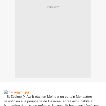
Publicité
St
Zosime
(4
Avril
)
était un Moine
à un certain
Monastère
palestinien
à la périphérie de
Césarée
.
Après avoir
habité
au
Monastère
depuis son enfance
,
il a vécu
là-bas dans
l'Ascétisme