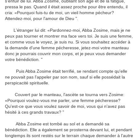
s'enfuir
de lui
.
Abba
Zosime
, oubliant
son âge
et de la fatigue
,
pressa le pas
.
Quand il
était assez proche pour
être entendu
,
il
cria
: «Pourquoi
fuis-tu
de moi
,
un
vieil homme
pécheur
?
Attendez-moi
,
pour
l'amour de Dieu
"
.
L'étranger
lui dit:
«Pardonnez-moi
,
Abba
Zosime
,
mais je
ne
peux pas tourner
et
montrer
ma face vers toi
.
Je suis une femme
,
et
comme vous le voyez
, je
suis nu
.
Si vous souhaitez
accéder à
la demande
d'une femme
pécheresse
,
jetez-moi
votre
manteau
donc je pourrais
couvrir
mon corps
,
et
je peux
vous demander
votre
bénédiction.
"
Puis
Abba
Zosime
était terrifié
,
se rendant compte qu'elle
ne pouvait pas
l'appeler
par son nom
, sauf si
elle possédait
la
perspicacité spirituelle
.
Couvert
par
le manteau
,
l'ascète
se tourna vers
Zosime
:
«
Pourquoi voulez-vous
me parler
,
une
femme pécheresse
?
Qu'est-ce que
vous voulez
savoir
de moi, vous
qui
n'avez pas
hésité à
ces
grands travaux
?
"
Abba
Zosime
est tombé au sol
et a demandé
sa
bénédiction
.
Elle a également
se prosterna devant
lui
,
et
pendant
longtemps
ils sont restés
sur le terrain
chaque
demander à l'autre