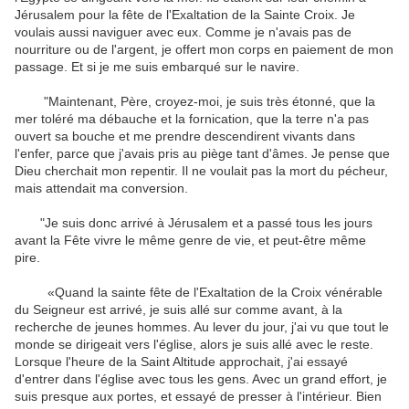
Jérusalem pour la
fête de l'Exaltation
de la Sainte Croix
.
Je
voulais aussi
naviguer
avec eux
.
Comme je n'avais
pas de
nourriture
ou de l'argent
, je
offert
mon corps
en paiement de
mon
passage
.
Et
si
je me suis embarqué
sur le navire
.
"
Maintenant, Père,
croyez-moi
, je suis très
étonné
,
que la
mer
toléré
ma
débauche
et la fornication
,
que la terre
n'a pas
ouvert
sa
bouche
et
me prendre
descendirent vivants dans
l'enfer
,
parce que j'avais
pris au piège
tant d'âmes
.
Je pense que
Dieu
cherchait
mon repentir
.
Il
ne voulait pas
la
mort du pécheur
,
mais
attendait
ma conversion
.
"
Je suis donc arrivé
à Jérusalem
et a passé
tous les
jours
avant
la Fête
vivre
le même genre de
vie
,
et
peut-être même
pire
.
«Quand
la sainte
fête de l'Exaltation
de la Croix
vénérable
du Seigneur
est arrivé
, je suis allé
sur
comme avant
,
à la
recherche de
jeunes
hommes
.
Au lever du jour
, j'ai vu
que tout le
monde
se dirigeait vers
l'église
,
alors je suis allé
avec le reste
.
Lorsque
l'heure de la
Saint
Altitude
approchait
, j'ai essayé
d'entrer
dans l'église avec
tous les gens
.
Avec un grand effort
, je
suis
presque
aux
portes
,
et
essayé de
presser
à l'intérieur.
Bien