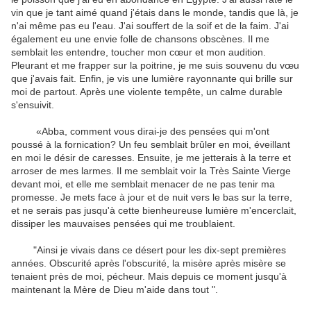
vin que je
tant aimé
quand j'étais
dans le monde
,
tandis que
là, je
n'ai même pas eu
l'eau
.
J'ai souffert
de la soif
et de la faim
.
J'ai
également eu
une envie folle
de
chansons
obscènes
.
Il me
semblait
les entendre
, toucher
mon cœur
et
mon audition
.
Pleurant
et
me
frapper
sur la poitrine
,
je me suis souvenu
du vœu
que j'avais fait
.
Enfin, je
vis une
lumière
rayonnante
qui brille sur
moi
de partout.
Après une
violente tempête
,
un
calme
durable
s'ensuivit
.
«
Abba, comment
vous dirai-je
des
pensées qui
m'ont
poussé
à
la fornication
?
Un feu
semblait brûler
en moi
, éveillant
en moi
le désir de
caresses
.
Ensuite,
je me jetterais
à la terre
et
arroser
de mes larmes
.
Il me semblait voir
la Très Sainte Vierge
devant moi
,
et elle
me semblait
menacer
de ne pas tenir
ma
promesse
.
Je
mets
face à
jour et de nuit
vers le bas
sur la terre
,
et
ne serais pas
jusqu'à cette
bienheureuse
lumière
m'encerclait
,
dissiper les
mauvaises pensées
qui me
troublaient
.
"
Ainsi
je vivais
dans ce désert
pour
les
dix-sept
premières
années
.
Obscurité
après
l'obscurité
, la misère
après
misère
se
tenaient près de
moi, pécheur
.
Mais
depuis ce moment jusqu'à
maintenant
la Mère de Dieu
m'aide dans
tout
"
.