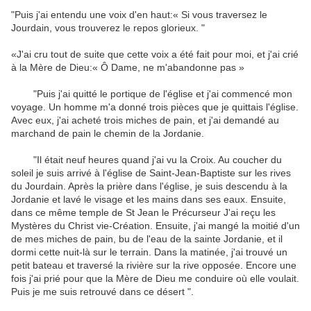
"
Puis j'ai entendu
une
voix d'en haut
:«
Si vous traversez
le
Jourdain
,
vous trouverez le repos
glorieux.
"
«J'ai cru
tout de suite que
cette voix
a été
fait pour moi
,
et
j'ai crié
à
la Mère de Dieu
:«
Ô
Dame
,
ne
m'abandonne
pas
»
"
Puis
j'ai quitté le
portique
de l'église
et j'ai commencé
mon
voyage
.
Un homme
m'a donné trois
pièces que
je quittais
l'église
.
Avec eux,
j'ai acheté
trois
miches de pain
,
et j'ai demandé au
marchand de
pain
le chemin de la
Jordanie
.
"
Il était neuf heures
quand j'ai vu
la Croix
.
Au coucher du
soleil
je suis arrivé à
l'église
de Saint-Jean
-Baptiste
sur
les
rives
du Jourdain
.
Après la prière
dans l'église
, je
suis descendu à la
Jordanie
et
lavé le visage
et les mains dans
ses eaux
.
Ensuite,
dans ce
même
temple
de
St
Jean le Précurseur
J'ai reçu
les
Mystères du Christ
vie
-
Création.
Ensuite,
j'ai mangé
la moitié
d'un
de mes
miches de
pain,
bu de l'eau
de la
sainte
Jordanie
,
et
il
dormi
cette nuit-là
sur le terrain.
Dans la matinée,
j'ai trouvé un
petit
bateau
et
traversé la rivière
sur la rive opposée
.
Encore une
fois
j'ai prié pour que
la Mère de
Dieu me
conduire
où
elle voulait
.
Puis
je me suis retrouvé
dans ce désert
"
.