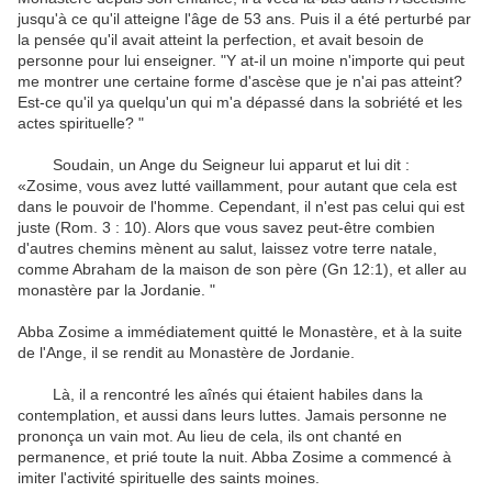
jusqu'à ce qu'il atteigne
l'âge de
53 ans
.
Puis il
a été
perturbé par
la pensée
qu'il avait
atteint la perfection
,
et avait besoin de
personne pour
lui enseigner
.
"
Y at-il
un moine
n'importe
qui
peut
me montrer
une certaine forme
d'ascèse
que je n'ai pas
atteint?
Est-
ce qu'il ya quelqu'un
qui m'a
dépassé
dans la sobriété
et les
actes
spirituelle
?
"
Soudain
,
un Ange
du Seigneur
lui apparut et lui
dit :
«
Zosime, vous avez
lutté
vaillamment
,
pour autant que cela
est
dans le
pouvoir de l'homme
.
Cependant
, il n'est pas
celui qui
est
juste
(
Rom.
3 : 10
).
Alors
que vous
savez peut-être
combien
d'autres
chemins mènent
au salut
, laissez votre
terre natale
,
comme Abraham
de la maison de
son père
(Gn
12:1)
,
et
aller au
monastère
par
la
Jordanie
.
"
Abba
Zosime
a immédiatement quitté
le Monastère
,
et
à
la suite
de l'
Ange, il
se rendit au Monastère
de Jordanie
.
Là, il
a rencontré
les aînés
qui étaient
habiles
dans la
contemplation
,
et
aussi dans leurs
luttes
.
Jamais personne
ne
prononça
un vain mot
.
Au lieu de cela
,
ils ont chanté
en
permanence
,
et
prié
toute la nuit
.
Abba
Zosime
a commencé à
imiter
l'activité
spirituelle
des
saints moines
.