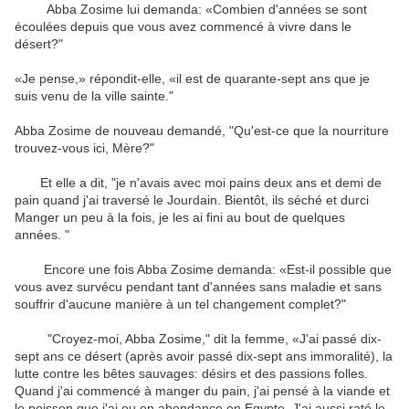
Abba
Zosime
lui demanda: «
Combien d'années
se sont
écoulées depuis
que vous avez commencé
à
vivre dans le
désert
?"
«Je
pense
,» répondit-elle,
«
il
est de quarante-
sept ans que
je
suis venu
de la ville sainte
."
Abba
Zosime
de nouveau demandé
,
"
Qu'est-ce que
la nourriture
trouvez-vous
ici
,
Mère
?"
Et
elle a dit
,
"
je
n'avais avec moi
pains
deux ans et demi
de
pain
quand
j'ai traversé
le Jourdain
.
Bientôt, ils
séché
et
durci
Manger un
peu à la fois
, je les ai
fini
au bout de quelques
années. "
Encore une fois
Abba
Zosime
demanda: «
Est-il possible
que
vous avez
survécu
pendant tant d'années
sans
maladie et
sans
souffrir
d'aucune manière à
un tel
changement complet
?"
"
Croyez-moi,
Abba
Zosime
," dit la femme,
«J'ai passé
dix-
sept ans
ce désert
(
après avoir
passé
dix-sept ans
immoralité
),
la
lutte contre
les bêtes sauvages
:
désirs et des passions
folles
.
Quand j'ai commencé à
manger du pain
, j'ai pensé à
la
viande et
le poisson
que j'ai eu
en abondance
en Egypte
.
J'ai aussi
raté le