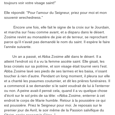
toujours
voir votre
visage saint
!"
Elle répondit: "
Pour l'amour
du Seigneur
, priez pour moi
et
mon
souvenir
wrechedness
."
Encore une fois
, elle
fait le signe
de la croix sur
le Jourdain
,
et marcha
sur l'eau
comme avant
,
et a disparu dans
le désert
.
Zosime
revint
au monastère
de joie
et de terreur
,
se reprochant
parce qu'il
n'avait pas demandé
le nom du
saint
.
Il espère
le faire
l'année suivante
.
Un an
a passé, et
Abba
Zosime
allé dans le désert
.
Il a
atteint
l'endroit où
il a vu
la femme
ascète
saint
.
Elle
gisait
,
les
bras croisés
sur sa poitrine
,
et
son visage
était tourné vers
l'est
.
Abba
Zosime
lavé
ses pieds
de ses larmes
et
les baisa
, n'osant
toucher à rien
d'autre.
Pendant un long moment
, il pleura
sur elle
et
a chanté
les psaumes
coutumier
,
et
dit
les prières
funéraires
.
Il
a commencé
à se demander si
le
saint
voudrait de lui
à
l'enterrer
ou non
.
A peine
avait-il
pensé
cela,
quand il a vu
quelque chose
d'écrit
sur ​​le sol
près de sa tête
:
«
Abba
Zosime
,
enterrer
à cet
endroit
le corps
de
Marie
humble
.
Retour
à la poussière
ce qui
est
poussière
.
Priez le Seigneur
pour moi
.
Je
reposais
sur
le
premier jour
de
Avril
,
le soir même
de la Passion
salvifique du