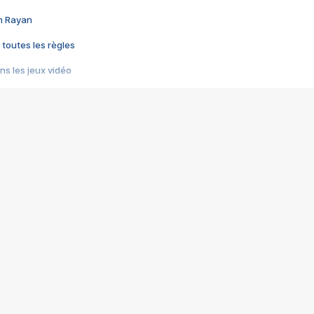
im Rayan
 toutes les règles
s les jeux vidéo
us choquant de Rockstar ? - Le scandale BULLY
e plus moche de Steam
du RÊVE tourne au CAUCHEMAR
pendant 8 heures
it… à tort
umiliés par un jeu vidéo
ire - Final Fantasy 8
ti un empire - Age of Empires
story DOFUS