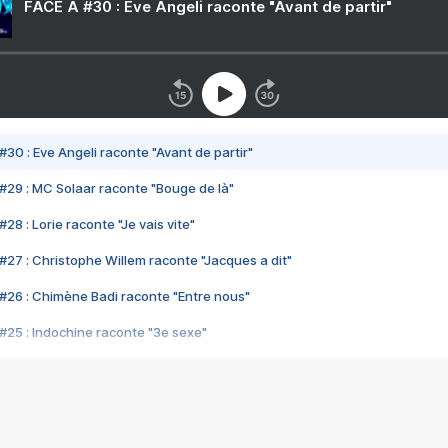
FACE A #30 : Eve Angeli raconte "Avant de partir"
#30 : Eve Angeli raconte "Avant de partir"
#29 : MC Solaar raconte "Bouge de là"
28 : Lorie raconte "Je vais vite"
#27 : Christophe Willem raconte "Jacques a dit"
#26 : Chimène Badi raconte "Entre nous"
#25 : Indochine raconte "3e sexe"
#24 : Zaho raconte "C'est chelou"
#23 : Patrick Bruel raconte "Au café des délices"
#22 : Kyo raconte "Le chemin"