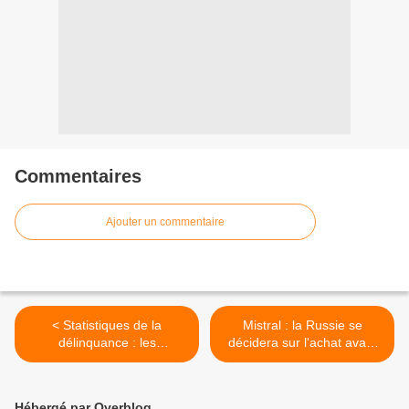
Commentaires
Ajouter un commentaire
< Statistiques de la
Mistral : la Russie se
délinquance : les
décidera sur l'achat avant
magouilles continueront
fin 2009 (Etat Major) >
Hébergé par Overblog