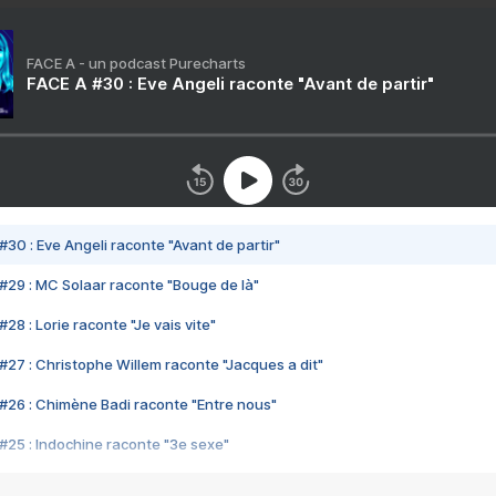
FACE A - un podcast Purecharts
FACE A #30 : Eve Angeli raconte "Avant de partir"
#30 : Eve Angeli raconte "Avant de partir"
#29 : MC Solaar raconte "Bouge de là"
28 : Lorie raconte "Je vais vite"
#27 : Christophe Willem raconte "Jacques a dit"
#26 : Chimène Badi raconte "Entre nous"
#25 : Indochine raconte "3e sexe"
#24 : Zaho raconte "C'est chelou"