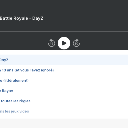
 Battle Royale - DayZ
 DayZ
 a 13 ans (et vous l'avez ignoré)
e (littéralement)
im Rayan
 toutes les règles
s les jeux vidéo
us choquant de Rockstar ? - Le scandale BULLY