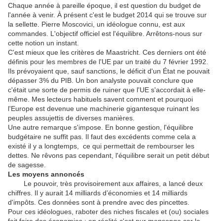
Chaque année à pareille époque, il est question du budget de
l'année à venir. À présent c'est le budget 2014 qui se trouve sur
la sellette. Pierre Moscovici, un idéologue connu, est aux
commandes. L'objectif officiel est l'équilibre. Arrêtons-nous sur
cette notion un instant.
C'est mieux que les critères de Maastricht. Ces derniers ont été
définis pour les membres de l'UE par un traité du 7 février 1992.
Ils prévoyaient que, sauf sanctions, le déficit d'un État ne pouvait
dépasser 3% du PIB. Un bon analyste pouvait conclure que
c'était une sorte de permis de ruiner que l'UE s'accordait à elle-
même. Mes lecteurs habituels savent comment et pourquoi
l'Europe est devenue une machinerie gigantesque ruinant les
peuples assujettis de diverses manières.
Une autre remarque s'impose. En bonne gestion, l'équilibre
budgétaire ne suffit pas. Il faut des excédents comme cela a
existé il y a longtemps, ce qui permettait de rembourser les
dettes. Ne rêvons pas cependant, l'équilibre serait un petit début
de sagesse.
Les moyens annoncés
Le pouvoir, très provisoirement aux affaires, a lancé deux
chiffres. Il y aurait 14 milliards d’économies et 14 milliards
d'impôts. Ces données sont à prendre avec des pincettes.
Pour ces idéologues, raboter des niches fiscales et (ou) sociales