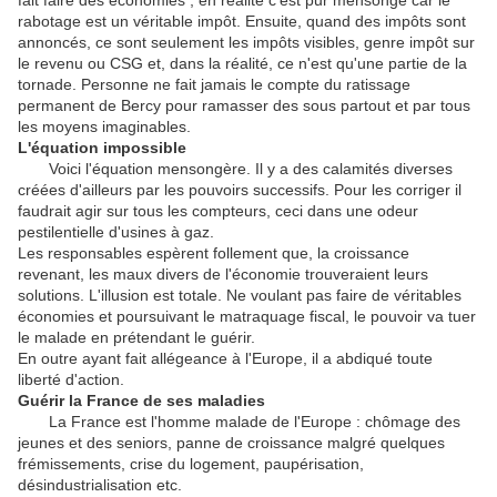
fait faire des économies ; en réalité c'est pur mensonge car le
rabotage est un véritable impôt. Ensuite, quand des impôts sont
annoncés, ce sont seulement les impôts visibles, genre impôt sur
le revenu ou CSG et, dans la réalité, ce n'est qu'une partie de la
tornade. Personne ne fait jamais le compte du ratissage
permanent de Bercy pour ramasser des sous partout et par tous
les moyens imaginables.
L'équation impossible
Voici l'équation mensongère. Il y a des calamités diverses
créées d'ailleurs par les pouvoirs successifs. Pour les corriger il
faudrait agir sur tous les compteurs, ceci dans une odeur
pestilentielle d'usines à gaz.
Les responsables espèrent follement que, la croissance
revenant, les maux divers de l'économie trouveraient leurs
solutions. L'illusion est totale. Ne voulant pas faire de véritables
économies et poursuivant le matraquage fiscal, le pouvoir va tuer
le malade en prétendant le guérir.
En outre ayant fait allégeance à l'Europe, il a abdiqué toute
liberté d'action.
Guérir la France de ses maladies
La France est l'homme malade de l'Europe : chômage des
jeunes et des seniors, panne de croissance malgré quelques
frémissements, crise du logement, paupérisation,
désindustrialisation etc.