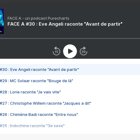
FACE A - un podcast Purecharts
FACE A #30 : Eve Angeli raconte "Avant de partir"
#30 : Eve Angeli raconte "Avant de partir"
#29 : MC Solaar raconte "Bouge de là"
28 : Lorie raconte "Je vais vite"
#27 : Christophe Willem raconte "Jacques a dit"
#26 : Chimène Badi raconte "Entre nous"
#25 : Indochine raconte "3e sexe"
#24 : Zaho raconte "C'est chelou"