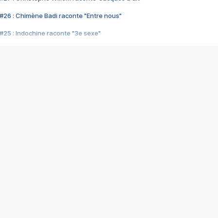
#26 : Chimène Badi raconte "Entre nous"
#25 : Indochine raconte "3e sexe"
#24 : Zaho raconte "C'est chelou"
#23 : Patrick Bruel raconte "Au café des délices"
#22 : Kyo raconte "Le chemin"
#21 : Nolwenn Leroy raconte "Cassé"
#20 : Patrick Hernandez raconte "Born to be alive"
#19 : Lorie raconte "Près de moi"
#18 : Michael Jones raconte "A nos actes manqués" (avec Jean-Jacque
#17 : Khaled raconte "Aïcha"
#16 : Corneille raconte "Parce qu'on vient de loin"
#15 : Indochine raconte "L'aventurier"