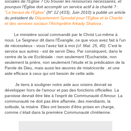
sociales de l'Eglise ?
Où trouver les ressources nécessaires, et
pourquoi l'Église doit accomplir un service actif à la charité ? :
"Le heraut de l'Eglise"
(N° 12 (433), Juin 2010) a publié un article
du président du
Département Synodal pour l'Eglise et la Charité
et des services sociaux
l'Archiprêtre Arkady Shatova
.
Le ministère social commandé par le Christ Lui-même à
nous.
Le Seigneur dit dans l'Évangile, ce que vous avez fait à l'un
de nécessiteux - vous l'avez fait à moi
(cf. Mat. 25, 40).
C'est le
service aux autres - est de servir Dieu.
Par conséquent, dans le
centre de la vie Ecclésiale - non seulement l'Eucharistie, non
seulement la prière, non seulement l'étude et la prédication de la
Parole de Dieu, mais aussi les œuvres de miséricorde : et une
aide efficace à ceux qui ont besoin de cette aide.
Je tiens à souligner notre aide aux voisins devrait se
développer hors de l'amour et pas des fonctions officielles.
La
paroisse devrait être liée à l'esprit de Communauté d'Amour.
La
communauté ne doit pas être affamée, des mendiants, la
solitude, la misère.
Elles ont besoin d'être prises en charge,
comme c'était dans la première Communauté chrétienne.