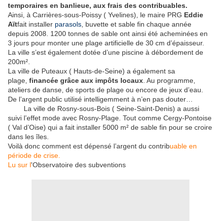
temporaires en banlieue, aux frais des contribuables.
Ainsi, à Carrières-sous-Poissy ( Yvelines), le maire PRG
Eddie
Aït
fait installer
parasols
, buvette et sable fin chaque année
depuis 2008. 1200 tonnes de sable ont ainsi été acheminées en
3 jours pour monter une plage artificielle de 30 cm d’épaisseur.
La ville s’est également dotée d’une piscine à débordement de
200m².
La ville de Puteaux ( Hauts-de-Seine) a également sa
plage,
financée grâce aux impôts locaux
. Au programme,
ateliers de danse, de sports de plage ou encore de jeux d’eau.
De l’argent public utilisé intelligemment à n’en pas douter…
La ville de Rosny-sous-Bois ( Seine-Saint-Denis) a aussi
suivi l’effet mode avec Rosny-Plage. Tout comme Cergy-Pontoise
( Val d’Oise) qui a fait installer 5000 m² de sable fin pour se croire
dans les îles.
Voilà donc comment est dépensé l’argent du contrib
uable en
période de crise.
Lu sur l
'Observatoire des subventions