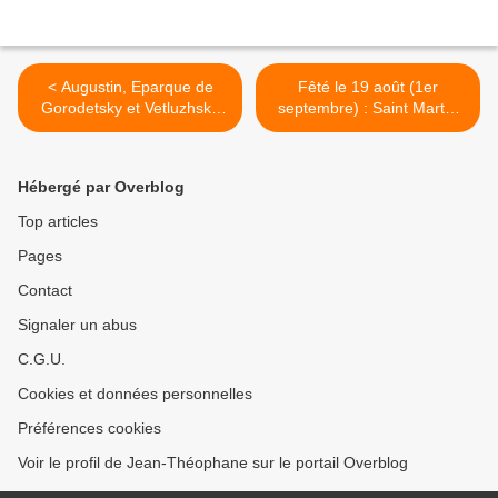
< Augustin, Eparque de
Fêté le 19 août (1er
Gorodetsky et Vetluzhsky
septembre) : Saint Martyr
(Anatoly Ivanovich
André Stratelates en Cilicia
Anisimov)
>
Hébergé par Overblog
Top articles
Pages
Contact
Signaler un abus
C.G.U.
Cookies et données personnelles
Préférences cookies
Voir le profil de Jean-Théophane sur le portail Overblog