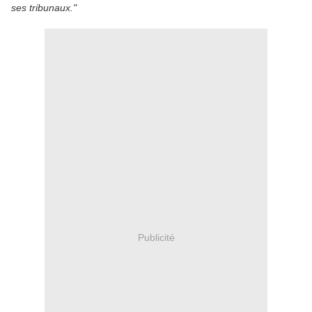
ses
tribunaux
.
"
Publicité