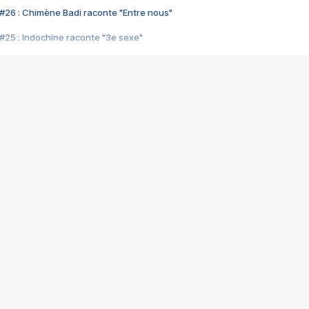
#26 : Chimène Badi raconte "Entre nous"
#25 : Indochine raconte "3e sexe"
#24 : Zaho raconte "C'est chelou"
#23 : Patrick Bruel raconte "Au café des délices"
#22 : Kyo raconte "Le chemin"
#21 : Nolwenn Leroy raconte "Cassé"
#20 : Patrick Hernandez raconte "Born to be alive"
#19 : Lorie raconte "Près de moi"
#18 : Michael Jones raconte "A nos actes manqués" (avec Jean-Jacque
#17 : Khaled raconte "Aïcha"
#16 : Corneille raconte "Parce qu'on vient de loin"
#15 : Indochine raconte "L'aventurier"