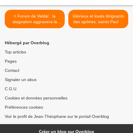
< Forum de Valdaï : la
Glorieux et loués dirigeants
stagnation aggravera la
des apôtres, saints Paul et
crise proche orientale
Pierre >
(Primakov)
Hébergé par Overblog
Top articles
Pages
Contact
Signaler un abus
C.G.U.
Cookies et données personnelles
Préférences cookies
Voir le profil de Jean-Théophane sur le portail Overblog
Créer un blog sur Overblog