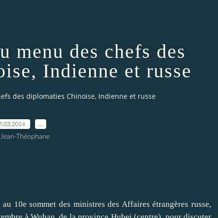
au menu des chefs des
ise, Indienne et russe
efs des diplomaties Chinoise, Indienne et russe
7.03.2014
…
 Jean-Théophane
 10e sommet des ministres des Affaires étrangères russe,
vembre à Wuhan, de la province Hubei (centre), pour discuter