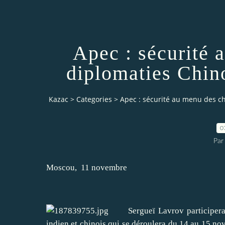
Apec : sécurité 
diplomaties Chino
Kazac
>
Categories
>
Apec : sécurité au menu des ch
0
Par
Moscou, 11 novembre
Sergueï Lavrov participera au
indien et chinois qui se déroulera du 14 au 15 no