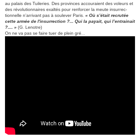
au palais des Tuileries. Des provinces accouraient des voleurs et
des révolutionnaires exal­tés pour renforcer la meute insurrec­
tionnelle n’arrivant pas à soulever Paris.
« Où s’était recrutée
cette armée de l'insurrection ?... Qui la payait, qui l’entrainait
?.... »
(G. Lenotre)
On ne va pas se faire tuer de plein gré...