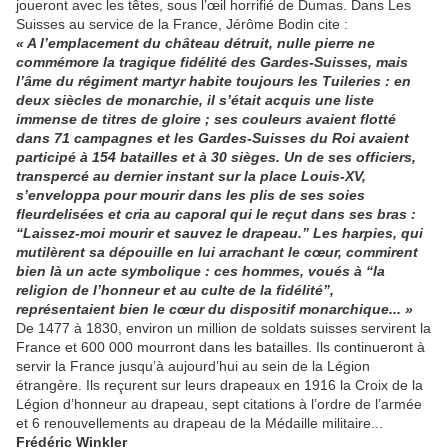
joueront avec les têtes, sous l’œil hor­rifié de Dumas. Dans Les
Suisses au service de la France, Jérôme Bodin cite :
« A l’emplacement du château détruit, nulle pierre ne
commémore la tragique fidélité des Gardes-Suisses, mais
l’âme du régiment martyr habite toujours les Tuileries : en
deux siècles de monarchie, il s’était acquis une liste
immense de titres de gloire ; ses couleurs avaient flotté
dans 71 campa­gnes et les Gardes-Suisses du Roi avaient
participé à 154 batailles et à 30 sièges. Un de ses officiers,
trans­percé au dernier instant sur la place Louis-XV,
s’enveloppa pour mourir dans les plis de ses soies
fleurdelisées et cria au caporal qui le reçut dans ses bras :
“Laissez-moi mourir et sauvez le drapeau.” Les harpies, qui
mutilè­rent sa dépouille en lui arrachant le cœur, commirent
bien là un acte sym­bolique : ces hommes, voués à “la
religion de l’honneur et au culte de la fidélité”,
représentaient bien le cœur du dispositif monarchique... »
De 1477 à 1830, environ un million de soldats suisses servirent la
France et 600 000 mourront dans les batail­les. Ils continueront à
servir la France jusqu’à aujourd’hui au sein de la Légion
étrangère. Ils reçurent sur leurs drapeaux en 1916 la Croix de la
Légion d’honneur au drapeau, sept citations à l’ordre de l’armée
et 6 renouvellements au drapeau de la Médaille militaire...
Frédéric Winkler