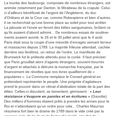
La tourbe des faubourgs, composée de nombreux étrangers, est
animée notamment par Danton, le Mirabeau de la crapule. Celui-
ci d’ailleurs bénéficiait de l’argent de l’Angleterre, du duc
d’Orléans et de la Cour car, comme Robespierre et bien d’autres,
il ne recherchait qu’une bonne place au soleil pour tout arrêter.
La jalousie et l’envie en feront des bêtes sanguinaires, brûlant ce
qu’ils avaient d’abord admiré... De nombreux essais de soulève­
ments avaient avorté, le 26 et le 30 juillet ainsi que le 4 août.
Paris était sous la coupe d'une minorité d’enra­gés semant terreur
et massacres depuis 1789. La majorité frileuse attendait, cachée
derrière ses fenê­tres, un retour de l’ordre. Le mani­feste de
Brunswick fut le prétexte attendu pour la curée. Il faut préciser
que Paris grouillait alors d’agents étrangers, souvent bourrés
d’argent et attachés à détruire la monarchie française, par le
financement de révoltes que nos livres qualifieront de «
populaires ». La Commune rem­place le Conseil général en
préten­dant représenter le peuple. Une poi­gnée d’agitateurs
prend le pouvoir dans un climat d’abdication totale de la part des
élites. Celles-ci discutent, se lamentent, gémissent :
« Leur
résistance s’évapore en paroles et en écritures »
(Gaxotte).
Des milliers d’hommes étaient prêts à prendre les armes pour le
Roi et n’attendaient qu’un ordre pour cela... Charles Maurras
résumera fort bien le drame de 1789 dans le vide créé par la