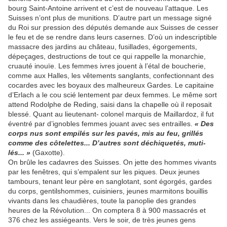
bourg Saint-Antoine arrivent et c’est de nouveau l’attaque. Les
Suisses n’ont plus de munitions. D’autre part un message signé
du Roi sur pression des députés demande aux Suisses de cesser
le feu et de se rendre dans leurs casernes. D’où un indescriptible
massacre des jardins au château, fusillades, égorgements,
dépeçages, destructions de tout ce qui rappelle la monarchie,
cruauté inouïe. Les fem­mes ivres jouent à l’étal de bouche­rie,
comme aux Halles, les vêtements sanglants, confectionnant des
cocar­des avec les boyaux des malheureux Gardes. Le capitaine
d’Erlach a le cou scié lentement par deux femmes. Le même sort
attend Rodolphe de Reding, saisi dans la chapelle où il reposait
blessé. Quant au lieutenant- colonel marquis de Maillardoz, il fut
éventré par d’ignobles femmes jouant avec ses entrailles.
« Des
corps nus sont empilés sur les pavés, mis au feu, grillés
comme des côtelettes... D’autres sont déchiquetés, muti­
lés... »
(Gaxotte).
On brûle les cada­vres des Suisses. On jette des hom­mes vivants
par les fenêtres, qui s’empalent sur les piques. Deux jeu­nes
tambours, tenant leur père en sanglotant, sont égorgés, gardes
du corps, gentilshommes, cuisiniers, jeunes marmitons bouillis
vivants dans les chaudières, toute la panoplie des grandes
heures de la Révolu­tion... On comptera 8 à 900 massa­crés et
376 chez les assiégeants. Vers le soir, de très jeunes gens