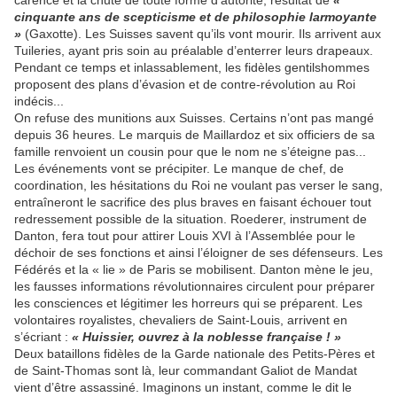
carence et la chute de toute forme d’autorité, résultat de
«
cinquante ans de scepticisme et de philosophie larmoyante
»
(Gaxotte). Les Suisses savent qu’ils vont mou­rir. Ils arrivent aux
Tuileries, ayant pris soin au préalable d’enterrer leurs drapeaux.
Pendant ce temps et inlas­sablement, les fidèles gentilshommes
proposent des plans d’évasion et de contre-révolution au Roi
indécis...
On refuse des munitions aux Suisses. Certains n’ont pas mangé
depuis 36 heures. Le marquis de Maillardoz et six officiers de sa
famille renvoient un cousin pour que le nom ne s’éteigne pas...
Les événements vont se préci­piter. Le manque de chef, de
coordi­nation, les hésitations du Roi ne vou­lant pas verser le sang,
entraîneront le sacrifice des plus braves en faisant échouer tout
redressement possible de la situation. Roederer, instrument de
Danton, fera tout pour attirer Louis XVI à l’Assemblée pour le
déchoir de ses fonctions et ainsi l’éloigner de ses défenseurs. Les
Fédérés et la « lie » de Paris se mobilisent. Danton mène le jeu,
les fausses informations révolutionnaires circulent pour préparer
les conscien­ces et légitimer les horreurs qui se préparent. Les
volontaires royalistes, chevaliers de Saint-Louis, arrivent en
s’écriant :
« Huissier, ouvrez à la noblesse française ! »
Deux bataillons fidèles de la Garde nationale des Petits-Pères et
de Saint-Thomas sont là, leur commandant Galiot de Man­dat
vient d’être assassiné. Imaginons un instant, comme le dit le