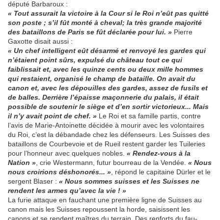
député Barbaroux :
« Tout assurait la vic­toire à la Cour si le Roi n’eût pas quitté
son poste ; s’il fût monté à che­val; la très grande majorité
des bataillons de Paris se fût déclarée pour lui. »
Pierre
Gaxotte disait aussi :
« Un chef intelligent eût désarmé et renvoyé les gardes qui
n’étaient point sûrs, expulsé du château tout ce qui
faiblissait et, avec les quinze cents ou deux mille hommes
qui restaient, organisé le champ de bataille. On avait du
canon et, avec les dépouilles des gardes, assez de fusils et
de balles. Derrière l’épaisse maçonnerie du palais, il était
possible de soutenir le siège et d’en sortir victorieux... Mais
il n’y avait point de chef. »
Le Roi et sa famille partis, contre
l’avis de Marie-Antoinette décidée à mourir avec les volontaires
du Roi, c’est la débandade chez les défenseurs. Les Suisses des
bataillons de Courbevoie et de Rueil restent garder les Tuileries
pour l’honneur avec quel­ques nobles.
« Rendez-vous à la
Nation »
, crie Westermann, futur bourreau de la Vendée.
« Nous
nous croirions déshonorés... »
, répond le capitaine Dürler et le
sergent Blaser :
« Nous sommes suisses et les Suisses ne
rendent les armes qu’avec la vie ! »
La furie attaque en fauchant une pre­mière ligne de Suisses au
canon mais les Suisses repoussent la horde, sai­sissent les
canons et se rendent maî­tres du terrain. Des renforts du fau­