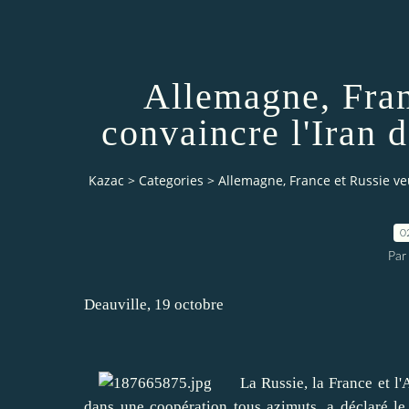
Allemagne, Fran
convaincre l'Iran
Kazac
>
Categories
>
Allemagne, France et Russie ve
0
Par
Deauville, 19 octobre
La Russie, la France et l'Al
dans une coopération tous azimuts, a déclaré l