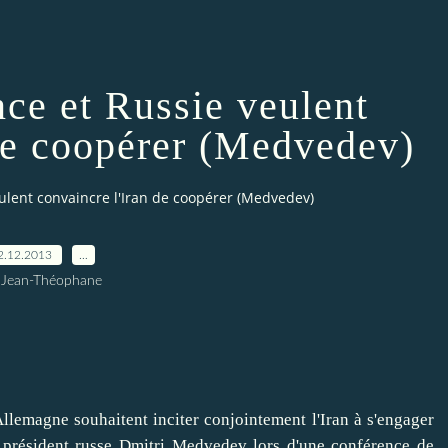
ce et Russie veulent
 de coopérer (Medvedev)
ulent convaincre l'Iran de coopérer (Medvedev)
2.12.2013
…
 Jean-Théophane
lemagne souhaitent inciter conjointement l'Iran à s'engager
e président russe Dmitri Medvedev lors d'une conférence de