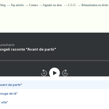
rblog
Top articles
Contact
Signaler un abus
C.G.U.
Rémunération en droits 
Purecharts
ngeli raconte "Avant de partir"
vant de partir"
Bouge de là"
 vite"