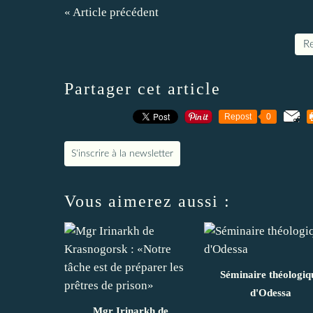
« Article précédent
Re
Partager cet article
Repost
0
S'inscrire à la newsletter
Vous aimerez aussi :
Séminaire théologiq
d'Odessa
Mgr Irinarkh de