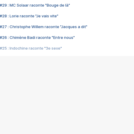
#29 : MC Solaar raconte "Bouge de là"
28 : Lorie raconte "Je vais vite"
#27 : Christophe Willem raconte "Jacques a dit"
#26 : Chimène Badi raconte "Entre nous"
#25 : Indochine raconte "3e sexe"
#24 : Zaho raconte "C'est chelou"
#23 : Patrick Bruel raconte "Au café des délices"
#22 : Kyo raconte "Le chemin"
#21 : Nolwenn Leroy raconte "Cassé"
#20 : Patrick Hernandez raconte "Born to be alive"
#19 : Lorie raconte "Près de moi"
#18 : Michael Jones raconte "A nos actes manqués" (avec Jean-Jacque