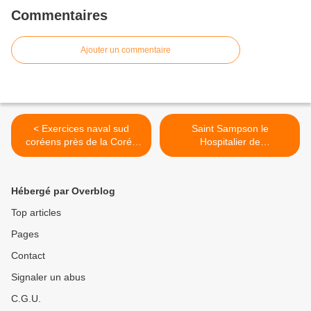
Commentaires
Ajouter un commentaire
< Exercices naval sud
Saint Sampson le
coréens près de la Corée
Hospitalier de
du Nord : colère de
Constantinople >
Pyongyang (Journal)
Hébergé par Overblog
Top articles
Pages
Contact
Signaler un abus
C.G.U.