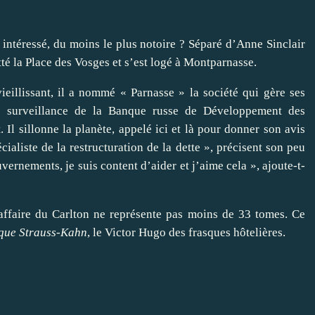
 intéressé, du moins le plus notoire ? Séparé d’Anne Sinclair
tté la Place des Vosges et s’est logé à Montparnasse.
eillissant, il a nommé « Parnasse » la société qui gère ses
l de surveillance de la Banque russe de Développement des
. Il sillonne la planète, appelé ici et là pour donner son avis
écialiste de la restructuration de la dette », précisent son peu
vernements, je suis content d’aider et j’aime cela », ajoute-t-
l’affaire du Carlton ne représente pas moins de 33 tomes. Ce
ique Strauss-Kahn
, le Victor Hugo des frasques hôtelières.