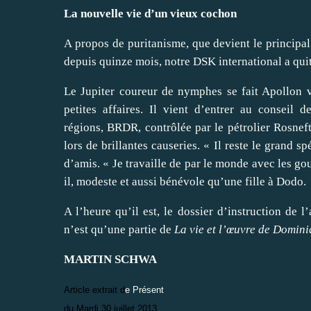
La nouvelle vie d’un vieux cochon
A propos de puritanisme, que devient le principal
depuis quinze mois, notre
DSK
international a qui
Le Jupiter coureur de nymphes se fait Apollon vi
petites affaires. Il vient d’entrer au consei
régions,
BRDR
, contrôlée par le pétrolier Rosneft
lors de brillantes causeries. « Il reste le grand sp
d’amis. « Je travaille de par le monde avec les gou
il, modeste et aussi bénévole qu’une fille à Dodo.
A l’heure qu’il est, le dossier d’instruction de 
n’est qu’une partie de
La vie et l’œuvre de Domin
MARTIN
SCHWA
Article extrait d
e Présent
du Mardi 30 juillet 2013