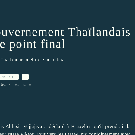
Gouvernement Thaïlandais
e point final
Thaïlandais mettra le point final
9.10.2013
…
 Jean-Théophane
 Abhisit Vejjajiva a déclaré à Bruxelles qu'il prendrait la
eneur russe Viktor Bout vers les Etats-Unis conjointement avec