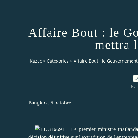
Affaire Bout : le 
mettra l
Kazac
>
Categories
>
Affaire Bout : le Gouvernement 
1
Par
Bangkok, 6 octobre
Le premier ministre thaïlandais
décision définitive sur l'extradition de l'entrepr