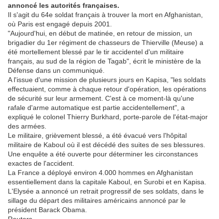
annoncé les autorités françaises.
Il s'agit du 64e soldat français à trouver la mort en Afghanistan,
où Paris est engagé depuis 2001.
"Aujourd'hui, en début de matinée, en retour de mission, un
brigadier du 1er régiment de chasseurs de Thierville (Meuse) a
été mortellement blessé par le tir accidentel d'un militaire
français, au sud de la région de Tagab", écrit le ministère de la
Défense dans un communiqué.
A l'issue d'une mission de plusieurs jours en Kapisa, "les soldats
effectuaient, comme à chaque retour d'opération, les opérations
de sécurité sur leur armement. C'est à ce moment-là qu'une
rafale d'arme automatique est partie accidentellement", a
expliqué le colonel Thierry Burkhard, porte-parole de l'état-major
des armées.
Le militaire, grièvement blessé, a été évacué vers l'hôpital
militaire de Kaboul où il est décédé des suites de ses blessures.
Une enquête a été ouverte pour déterminer les circonstances
exactes de l'accident.
La France a déployé environ 4.000 hommes en Afghanistan
essentiellement dans la capitale Kaboul, en Surobi et en Kapisa.
L'Elysée a annoncé un retrait progressif de ses soldats, dans le
sillage du départ des militaires américains annoncé par le
président Barack Obama.