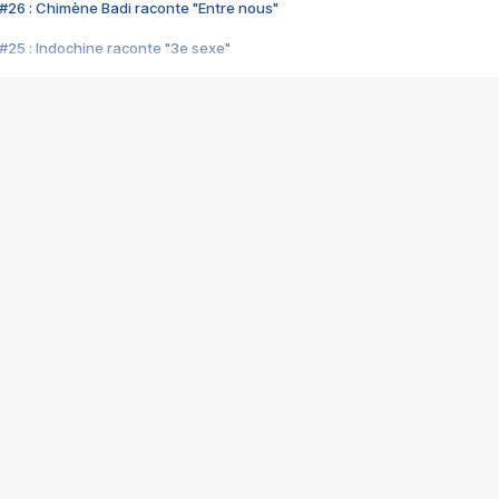
#26 : Chimène Badi raconte "Entre nous"
#25 : Indochine raconte "3e sexe"
#24 : Zaho raconte "C'est chelou"
#23 : Patrick Bruel raconte "Au café des délices"
#22 : Kyo raconte "Le chemin"
#21 : Nolwenn Leroy raconte "Cassé"
#20 : Patrick Hernandez raconte "Born to be alive"
#19 : Lorie raconte "Près de moi"
#18 : Michael Jones raconte "A nos actes manqués" (avec Jean-Jacque
#17 : Khaled raconte "Aïcha"
#16 : Corneille raconte "Parce qu'on vient de loin"
#15 : Indochine raconte "L'aventurier"
14 : Lorie raconte "Sur un air latino"