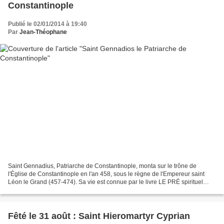
Constantinople
Publié le 02/01/2014 à 19:40
Par
Jean-Théophane
Saint Gennadius, Patriarche de Constantinople, monta sur le trône de
l'Église de Constantinople en l'an 458, sous le règne de l'Empereur saint
Léon le Grand (457-474). Sa vie est connue par le livre LE PRÉ spirituel
dans lequel les contes de Saints Sophrone...
Fêté le 31 août : Saint Hieromartyr Cyprian