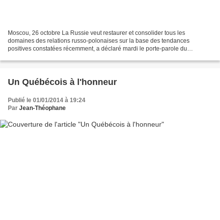
Moscou, 26 octobre La Russie veut restaurer et consolider tous les
domaines des relations russo-polonaises sur la base des tendances
positives constatées récemment, a déclaré mardi le porte-parole du
ministère russe des Affaires étrangères Andreï Nesterenko....
Un Québécois à l'honneur
Publié le 01/01/2014 à 19:24
Par
Jean-Théophane