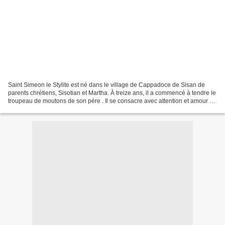
Saint Simeon le Stylite est né dans le village de Cappadoce de Sisan de
parents chrétiens, Sisotian et Martha. À treize ans, il a commencé à tendre le
troupeau de moutons de son père . Il se consacre avec attention et amour à
cela, sa première obédience...