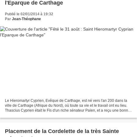
l'Eparque de Carthage
Publié le 02/01/2014 à 19:32
Par
Jean-Théophane
Le Hieromartyr Cyprien, Evêque de Carthage, est né vers l'an 200 dans la
ville de Carthage (Afrique du Nord), où toute sa vie et le travail ont eu lieu.
Thascius Cyprien était le Fis d'un riche sénateur Païen, et a reçu une bonne
Education laïque pour...
Placement de la Cordelette de la très Sainte