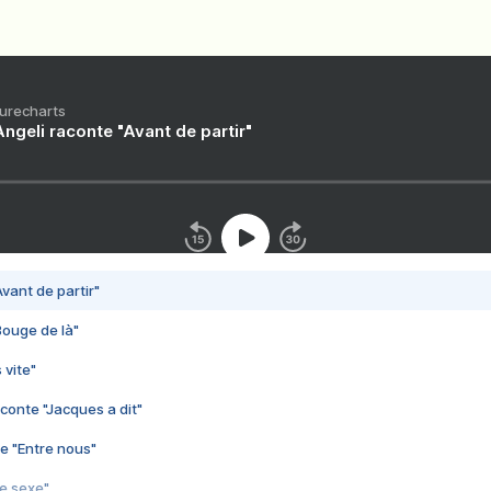
Purecharts
ngeli raconte "Avant de partir"
vant de partir"
Bouge de là"
 vite"
conte "Jacques a dit"
e "Entre nous"
3e sexe"