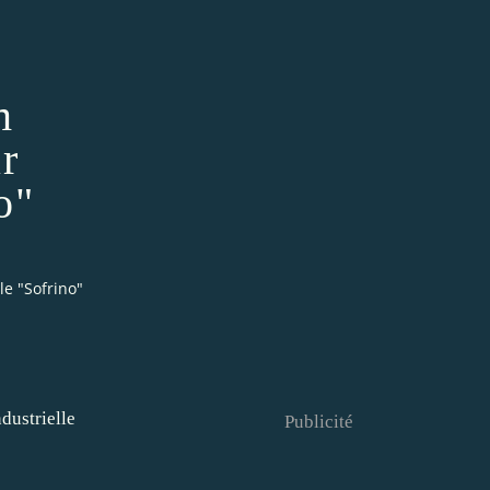
m
r
o"
le "Sofrino"
Publicité