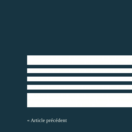
A l'occasion de la sorte de l'album consacré au 30e anniversaire
de toutes les Russies Kirill a envoyé ses salutations à l'édition des
Aux
lecteurs de album dédié au 30e anniversaire de l'usine 
Chers frères et sœurs !
Le sort de l'usine de fabrication d'art ouverte en 1980 dans le vi
Ce fut le moment où, après des décennies de persécution devai
en ruines, de fournir à tous les besoins des fidèles à la vie liturgi
culte, divisé en ses travailleurs de totalité "Sofrino".
« Article précédent