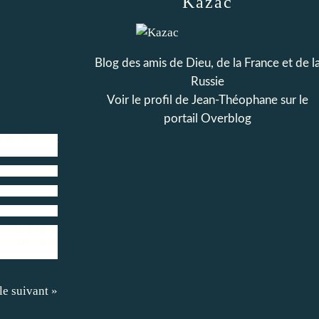
Kazac
Blog des amis de Dieu, de la France et de l
Russie
Voir le profil de
Jean-Théophane
sur le
portail Overblog
he de Moscou et
 un demi-siècle
es traditions de
le suivant »