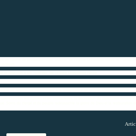
 de l'usine de production d'art "Sofrino" de l'Eglise Orthodoxe russe, le Patriarc
 lecteurs.
de production d'art "Sofrino" de l'Eglise Orthodoxe russe
llage de Sofrino, étroitement liée à la renaissance de l'Eglise Orthodoxe russe.
ent recréer les églises et les monastères, la décoration du sanctuaire demeure
que.
Soins du clergé et du peuple radeyuschie la gloire de Dieu et la restauration d
Artic