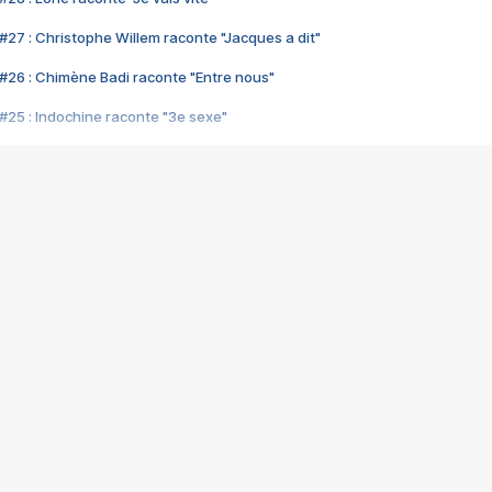
#27 : Christophe Willem raconte "Jacques a dit"
#26 : Chimène Badi raconte "Entre nous"
#25 : Indochine raconte "3e sexe"
#24 : Zaho raconte "C'est chelou"
#23 : Patrick Bruel raconte "Au café des délices"
#22 : Kyo raconte "Le chemin"
#21 : Nolwenn Leroy raconte "Cassé"
#20 : Patrick Hernandez raconte "Born to be alive"
#19 : Lorie raconte "Près de moi"
#18 : Michael Jones raconte "A nos actes manqués" (avec Jean-Jacque
#17 : Khaled raconte "Aïcha"
#16 : Corneille raconte "Parce qu'on vient de loin"