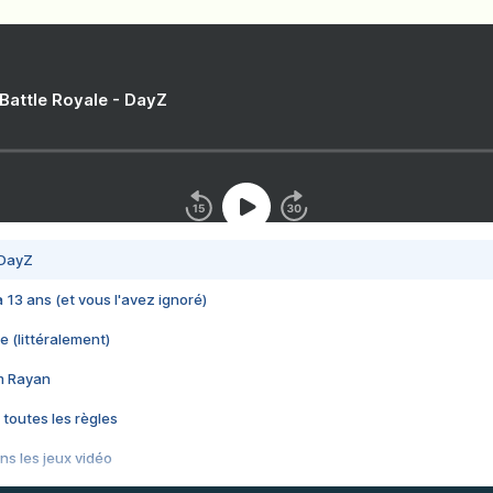
 Battle Royale - DayZ
 DayZ
 a 13 ans (et vous l'avez ignoré)
e (littéralement)
im Rayan
 toutes les règles
s les jeux vidéo