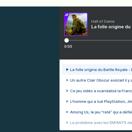
Hall of Game
La folle origine du
0:00
La folle origine du Battle Royale -
Un autre Clair Obscur existait il y
Ce jeu vidéo a scandalisé la Franc
L’homme qui a tué PlayStation, J
Among Us, le jeu “raté” qui a défié
Le problème avec les ENFANTS dan