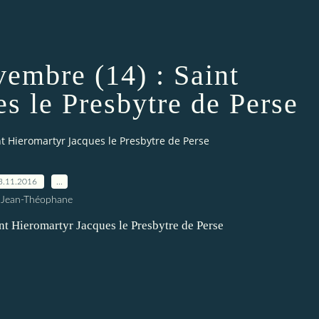
vembre (14) : Saint
s le Presbytre de Perse
nt Hieromartyr Jacques le Presbytre de Perse
3.11.2016
…
 Jean-Théophane