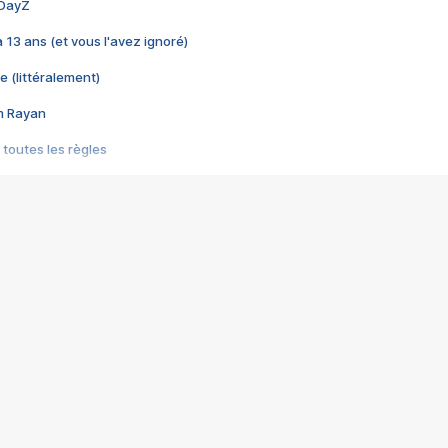
 DayZ
 a 13 ans (et vous l'avez ignoré)
e (littéralement)
im Rayan
 toutes les règles
s les jeux vidéo
us choquant de Rockstar ? - Le scandale BULLY
e plus moche de Steam
du RÊVE tourne au CAUCHEMAR
pendant 8 heures
it… à tort
umiliés par un jeu vidéo
ire - Final Fantasy 8