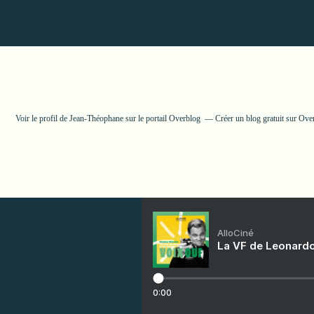
Voir le profil de
Jean-Théophane
sur le portail Overblog
Créer un blog gratuit sur Ove
AlloCiné
La VF de Leonardo
0:00