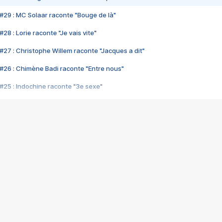
#29 : MC Solaar raconte "Bouge de là"
28 : Lorie raconte "Je vais vite"
#27 : Christophe Willem raconte "Jacques a dit"
#26 : Chimène Badi raconte "Entre nous"
#25 : Indochine raconte "3e sexe"
#24 : Zaho raconte "C'est chelou"
#23 : Patrick Bruel raconte "Au café des délices"
#22 : Kyo raconte "Le chemin"
#21 : Nolwenn Leroy raconte "Cassé"
#20 : Patrick Hernandez raconte "Born to be alive"
#19 : Lorie raconte "Près de moi"
#18 : Michael Jones raconte "A nos actes manqués" (avec Jean-Jacque