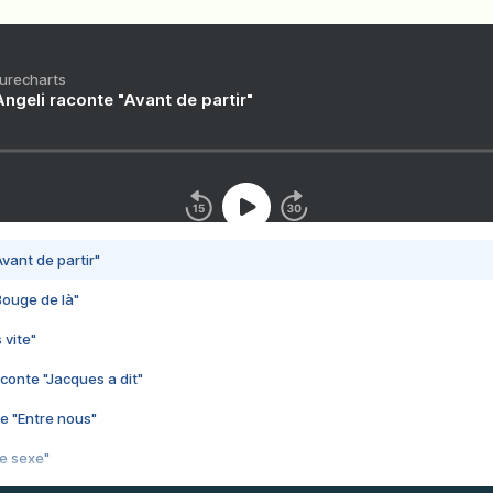
Purecharts
ngeli raconte "Avant de partir"
vant de partir"
Bouge de là"
 vite"
conte "Jacques a dit"
e "Entre nous"
3e sexe"