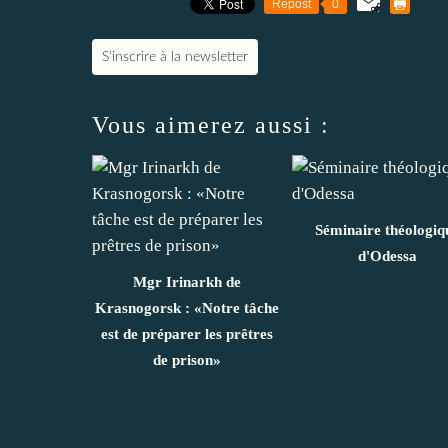
Repost
0
S'inscrire à la newsletter
Vous aimerez aussi :
Séminaire théologiq
d'Odessa
Mgr Irinarkh de
Krasnogorsk : «Notre tâche
est de préparer les prêtres
de prison»