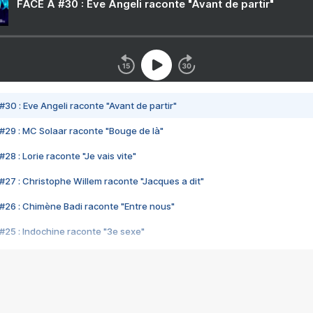
FACE A #30 : Eve Angeli raconte "Avant de partir"
#30 : Eve Angeli raconte "Avant de partir"
#29 : MC Solaar raconte "Bouge de là"
28 : Lorie raconte "Je vais vite"
#27 : Christophe Willem raconte "Jacques a dit"
#26 : Chimène Badi raconte "Entre nous"
#25 : Indochine raconte "3e sexe"
#24 : Zaho raconte "C'est chelou"
#23 : Patrick Bruel raconte "Au café des délices"
#22 : Kyo raconte "Le chemin"