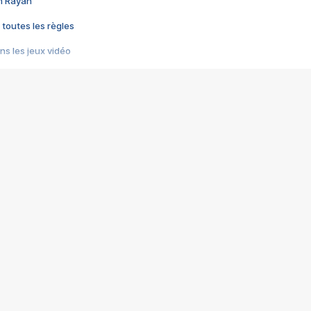
im Rayan
 toutes les règles
s les jeux vidéo
us choquant de Rockstar ? - Le scandale BULLY
e plus moche de Steam
du RÊVE tourne au CAUCHEMAR
pendant 8 heures
it… à tort
umiliés par un jeu vidéo
ire - Final Fantasy 8
ti un empire - Age of Empires
story DOFUS
tard, il crée l'un des pires jeux de tous les temps, MindsEye.