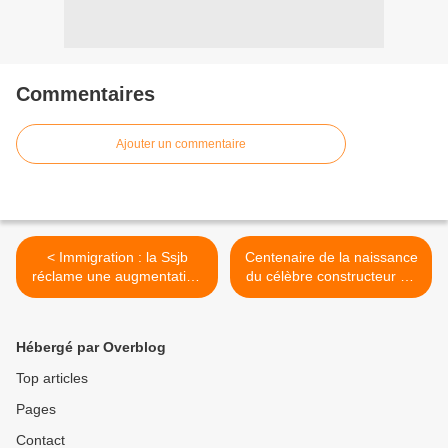
Commentaires
Ajouter un commentaire
< Immigration : la Ssjb
Centenaire de la naissance
réclame une augmentation
du célèbre constructeur de
des candidats
hélicoptères Mikhaïl Mil >
francophones
Hébergé par Overblog
Top articles
Pages
Contact