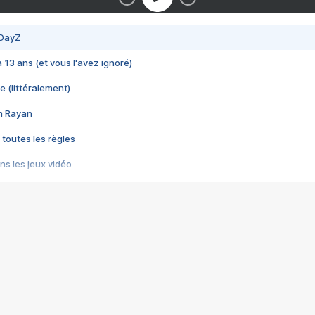
 DayZ
 a 13 ans (et vous l'avez ignoré)
e (littéralement)
im Rayan
 toutes les règles
s les jeux vidéo
us choquant de Rockstar ? - Le scandale BULLY
e plus moche de Steam
du RÊVE tourne au CAUCHEMAR
pendant 8 heures
it… à tort