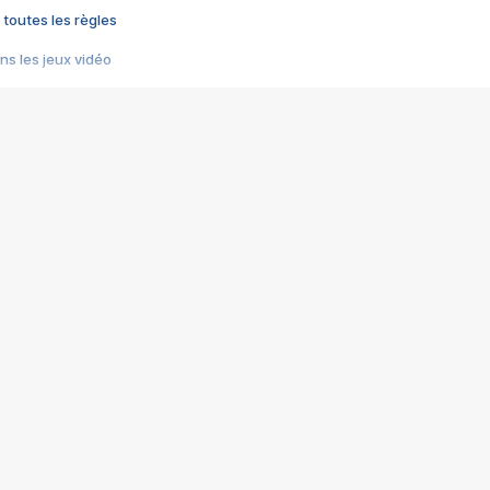
 toutes les règles
s les jeux vidéo
us choquant de Rockstar ? - Le scandale BULLY
e plus moche de Steam
du RÊVE tourne au CAUCHEMAR
pendant 8 heures
it… à tort
umiliés par un jeu vidéo
ire - Final Fantasy 8
ti un empire - Age of Empires
story DOFUS
tard, il crée l'un des pires jeux de tous les temps, MindsEye.