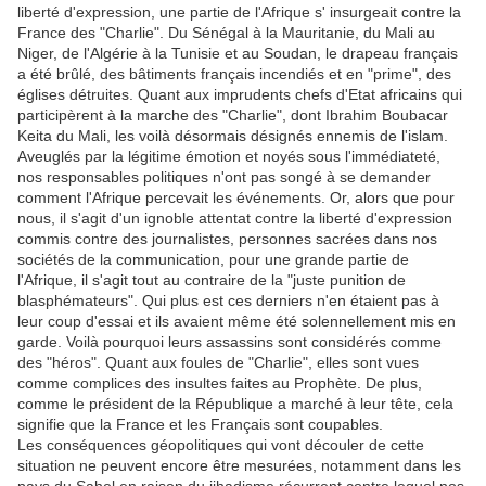
liberté d'expression, une partie de l'Afrique s' insurgeait contre la
France des "Charlie". Du Sénégal à la Mauritanie, du Mali au
Niger, de l'Algérie à la Tunisie et au Soudan, le drapeau français
a été brûlé, des bâtiments français incendiés et en "prime", des
églises détruites. Quant aux imprudents chefs d'Etat africains qui
participèrent à la marche des "Charlie", dont Ibrahim Boubacar
Keita du Mali, les voilà désormais désignés ennemis de l'islam.
Aveuglés par la légitime émotion et noyés sous l'immédiateté,
nos responsables politiques n'ont pas songé à se demander
comment l'Afrique percevait les événements. Or, alors que pour
nous, il s'agit d'un ignoble attentat contre la liberté d'expression
commis contre des journalistes, personnes sacrées dans nos
sociétés de la communication, pour une grande partie de
l'Afrique, il s'agit tout au contraire de la "juste punition de
blasphémateurs". Qui plus est ces derniers n'en étaient pas à
leur coup d'essai et ils avaient même été solennellement mis en
garde. Voilà pourquoi leurs assassins sont considérés comme
des "héros". Quant aux foules de "Charlie", elles sont vues
comme complices des insultes faites au Prophète. De plus,
comme le président de la République a marché à leur tête, cela
signifie que la France et les Français sont coupables.
Les conséquences géopolitiques qui vont découler de cette
situation ne peuvent encore être mesurées, notamment dans les