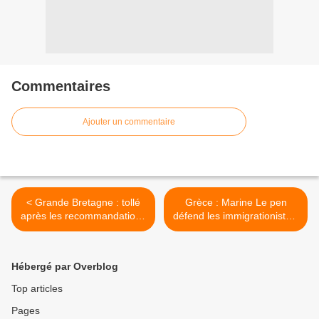
Commentaires
Ajouter un commentaire
< Grande Bretagne : tollé
Grèce : Marine Le pen
après les recommandations
défend les immigrationistes,
de bannir cochons et
pro drogues, anti-familles et
saucisses des livres pour
pro-turcs de Syriza >
enfants
Hébergé par Overblog
Top articles
Pages