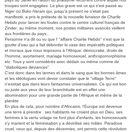
pays du Sahel en raison du jihadisme récurrent contre lequel nos
troupes sont engagées. Le plus grave est ce qui s'est passé au
Niger où
Boko Haram
qui, jusqu'à présent ne s'était pas
manifesté, a pris le prétexte de la nouvelle livraison de
Charlie
Hebdo
pour lancer les foules contre le centre culturel français de
Zinder; au même moment, nos postes militaires avancés veillent
aux frontières du pays...
Personne n'a dit ou vu que l' "affaire Charlie Hebdo" n'est que la
goutte d'eau qui a fait déborder le vase des impératifs politiques
et moraux que nous imposons à l'Afrique: démocratie, droits de
l'homme, avortement, mariage homosexuel, anthropomorphisme
etc. Tous y sont considérés avec dédain ou même comme de
"diaboliques déviances".
C'est donc dans les larmes et dans le sang que les bonnes âmes
et les idéologues vont devoir constater que le "village Terre"
n'existait que dans leurs fantasmes universalistes. Ce qui est bon
ou juste aux yeux de leur branchitude est en effet une
abomination pour une grande partie de l'Afrique et même de la
planète.
En plus de cela, pour nombre d'Africains, l'Europe est devenue
une terre à prendre : ses habitants ne croient plus en Dieu, ses
femmes à la vertu volage ne font plus d'enfants, les homosexuels
s'y marient et la féminisation y a dévirilisé ses mâles. Paradoxe
cruel, ceux qui, depuis des décennies, ont permis cette révolution