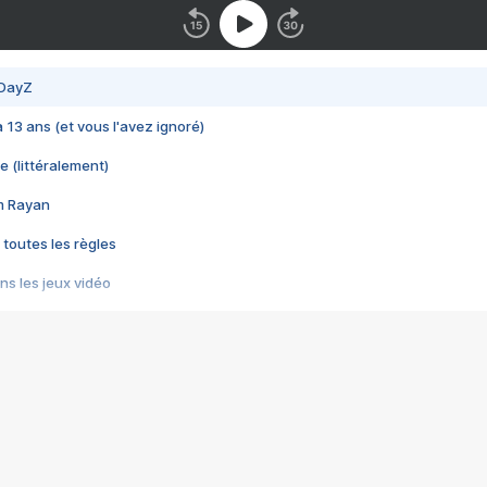
 DayZ
 a 13 ans (et vous l'avez ignoré)
e (littéralement)
im Rayan
 toutes les règles
s les jeux vidéo
us choquant de Rockstar ? - Le scandale BULLY
e plus moche de Steam
du RÊVE tourne au CAUCHEMAR
pendant 8 heures
it… à tort