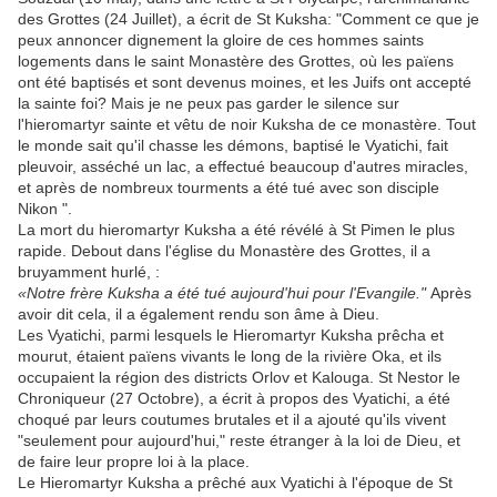
des Grottes (24 Juillet), a écrit de St Kuksha: "Comment ce que je
peux annoncer dignement la gloire de ces hommes saints
logements dans le saint Monastère des Grottes, où les païens
ont été baptisés et sont devenus moines, et les Juifs ont accepté
la sainte foi? Mais je ne peux pas garder le silence sur
l'hieromartyr sainte et vêtu de noir Kuksha de ce monastère. Tout
le monde sait qu'il chasse les démons, baptisé le Vyatichi, fait
pleuvoir, asséché un lac, a effectué beaucoup d'autres miracles,
et après de nombreux tourments a été tué avec son disciple
Nikon ".
La mort du hieromartyr Kuksha a été révélé à St Pimen le plus
rapide. Debout dans l'église du Monastère des Grottes, il a
bruyamment hurlé, :
«Notre frère Kuksha a été tué aujourd'hui pour l'Evangile."
Après
avoir dit cela, il a également rendu son âme à Dieu.
Les Vyatichi, parmi lesquels le Hieromartyr Kuksha prêcha et
mourut, étaient païens vivants le long de la rivière Oka, et ils
occupaient la région des districts Orlov et Kalouga. St Nestor le
Chroniqueur (27 Octobre), a écrit à propos des Vyatichi, a été
choqué par leurs coutumes brutales et il a ajouté qu'ils vivent
"seulement pour aujourd'hui," reste étranger à la loi de Dieu, et
de faire leur propre loi à la place.
Le Hieromartyr Kuksha a prêché aux Vyatichi à l'époque de St