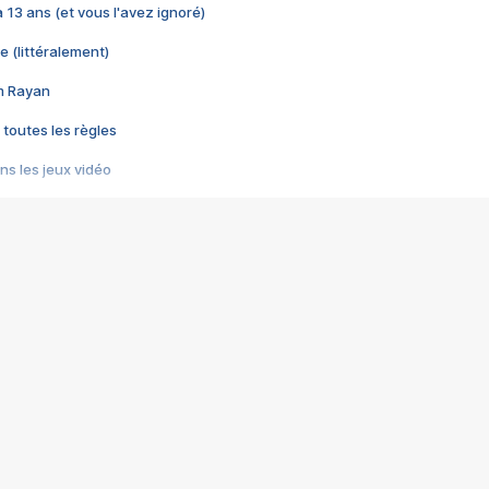
 a 13 ans (et vous l'avez ignoré)
e (littéralement)
im Rayan
 toutes les règles
s les jeux vidéo
us choquant de Rockstar ? - Le scandale BULLY
e plus moche de Steam
du RÊVE tourne au CAUCHEMAR
pendant 8 heures
it… à tort
umiliés par un jeu vidéo
ire - Final Fantasy 8
ti un empire - Age of Empires