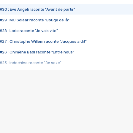
#30 : Eve Angeli raconte "Avant de partir"
#29 : MC Solaar raconte "Bouge de là"
28 : Lorie raconte "Je vais vite"
#27 : Christophe Willem raconte "Jacques a dit"
#26 : Chimène Badi raconte "Entre nous"
#25 : Indochine raconte "3e sexe"
#24 : Zaho raconte "C'est chelou"
#23 : Patrick Bruel raconte "Au café des délices"
#22 : Kyo raconte "Le chemin"
#21 : Nolwenn Leroy raconte "Cassé"
#20 : Patrick Hernandez raconte "Born to be alive"
#19 : Lorie raconte "Près de moi"