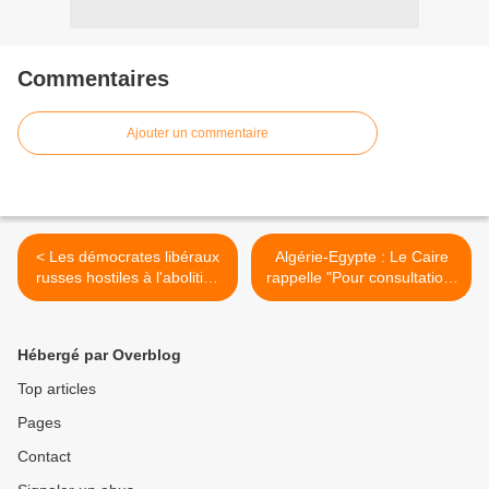
Commentaires
Ajouter un commentaire
< Les démocrates libéraux
Algérie-Egypte : Le Caire
russes hostiles à l'abolition
rappelle "Pour consultation"
de la peine capitale
son Ambassadeur à Alger
(Médias) >
Hébergé par Overblog
Top articles
Pages
Contact